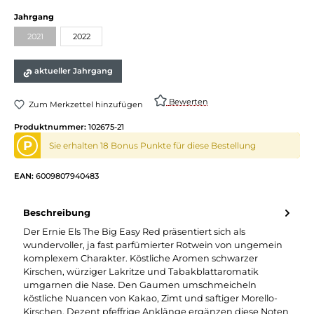
Jahrgang
2021
2022
aktueller Jahrgang
Bewerten
Zum Merkzettel hinzufügen
Produktnummer:
102675-21
P
Sie erhalten 18 Bonus Punkte für diese Bestellung
EAN:
6009807940483
Beschreibung
Der Ernie Els The Big Easy Red präsentiert sich als
wundervoller, ja fast parfümierter Rotwein von ungemein
komplexem Charakter. Köstliche Aromen schwarzer
Kirschen, würziger Lakritze und Tabakblattaromatik
umgarnen die Nase. Den Gaumen umschmeicheln
köstliche Nuancen von Kakao, Zimt und saftiger Morello-
Kirschen. Dezent pfeffrige Anklänge ergänzen diese Noten