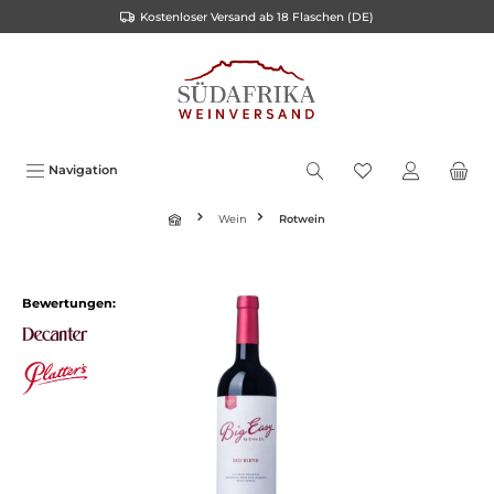
Kostenloser Versand ab 18 Flaschen (DE)
inhalt springen
Navigation
Wein
Rotwein
Bewertungen: