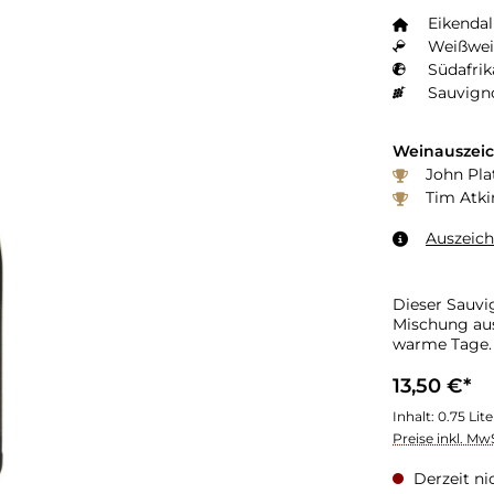
Eikendal
Weißwei
Südafrik
Sauvign
Weinauszei
John Pla
Tim Atki
Auszeic
Dieser Sauvi
Mischung aus
warme Tage.
13,50 €*
Inhalt:
0.75 Lit
Preise inkl. Mw
Derzeit ni