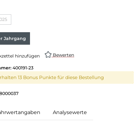
025
er Jahrgang
Bewerten
zettel hinzufügen
mmer:
400191-23
erhalten 13 Bonus Punkte für diese Bestellung
8000037
ährwertangaben
Analysewerte