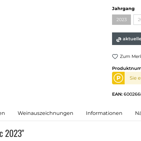
Jahrgang
2023
2
aktuell
Zum Merk
Produktnu
P
Sie 
EAN:
600266
en
Weinauszeichnungen
Informationen
N
nc 2023"