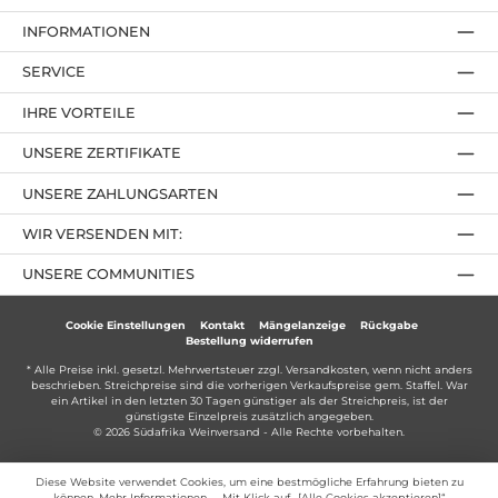
INFORMATIONEN
SERVICE
IHRE VORTEILE
UNSERE ZERTIFIKATE
UNSERE ZAHLUNGSARTEN
WIR VERSENDEN MIT:
UNSERE COMMUNITIES
Cookie Einstellungen
Kontakt
Mängelanzeige
Rückgabe
Bestellung widerrufen
* Alle Preise inkl. gesetzl. Mehrwertsteuer zzgl.
Versandkosten
, wenn nicht anders
beschrieben. Streichpreise sind die vorherigen Verkaufspreise gem. Staffel. War
ein Artikel in den letzten 30 Tagen günstiger als der Streichpreis, ist der
günstigste Einzelpreis zusätzlich angegeben.
© 2026 Südafrika Weinversand - Alle Rechte vorbehalten.
Diese Website verwendet Cookies, um eine bestmögliche Erfahrung bieten zu
können.
Mehr Informationen ...
. Mit Klick auf „[Alle Cookies akzeptieren]“