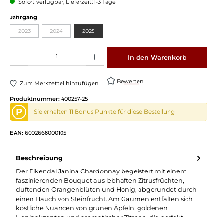
Sofort verfügbar, Lieferzeit: 1-3 Tage
auswählen
Jahrgang
2023
2024
2025
(Diese Option ist zurzeit nicht verfügbar.)
(Diese Option ist zurzeit nicht verfügbar.)
Produkt Anzahl: Gib den gewünschten Wert ein oder benutze die Schaltflächen um die 
In den Warenkorb
Bewerten
Zum Merkzettel hinzufügen
Produktnummer:
400257-25
P
Sie erhalten 11 Bonus Punkte für diese Bestellung
EAN:
6002668000105
Beschreibung
Der Eikendal Janina Chardonnay begeistert mit einem
faszinierenden Bouquet aus lebhaften Zitrusfrüchten,
duftenden Orangenblüten und Honig, abgerundet durch
einen Hauch von Steinfrucht. Am Gaumen entfalten sich
köstliche Nuancen von grünen Äpfeln, goldenen