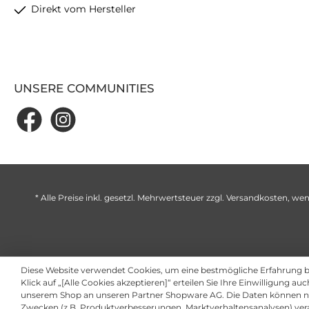
Direkt vom Hersteller
UNSERE COMMUNITIES
* Alle Preise inkl. gesetzl. Mehrwertsteuer zzgl.
Versandkosten
, wen
Diese Website verwendet Cookies, um eine bestmögliche Erfahrung 
Klick auf „[Alle Cookies akzeptieren]“ erteilen Sie Ihre Einwilligung au
unserem Shop an unseren Partner Shopware AG. Die Daten können ni
Zwecken (z.B. Produktverbesserungen, Marktverhaltensanalysen) ver