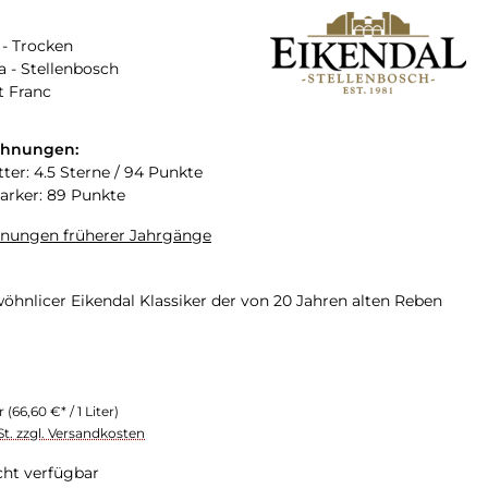
- Trocken
a - Stellenbosch
t Franc
chnungen:
ter: 4.5 Sterne / 94 Punkte
arker: 89 Punkte
hnungen früherer Jahrgänge
öhnlicer Eikendal Klassiker der von 20 Jahren alten Reben
er
(66,60 €* / 1 Liter)
St. zzgl. Versandkosten
cht verfügbar