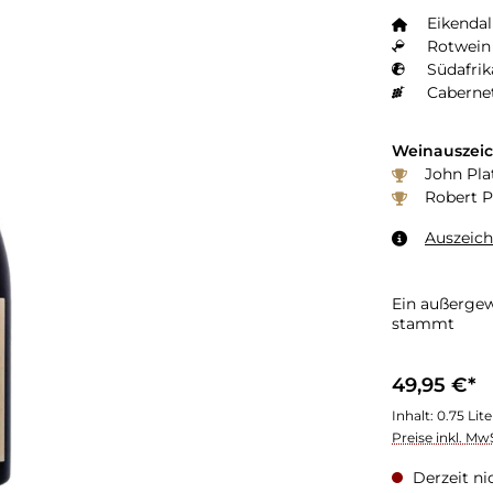
Eikendal
Rotwein 
Südafrik
Caberne
Weinauszei
John Plat
Robert P
Auszeic
Ein außergew
stammt
49,95 €*
Inhalt:
0.75 Lit
Preise inkl. Mw
Derzeit ni