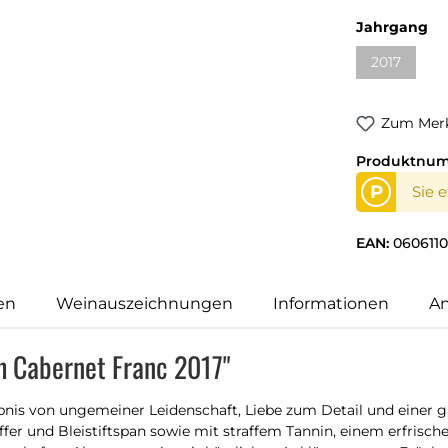
au
Jahrgang
2017
(Diese Opti
Zum Merk
Produktnu
P
Sie 
EAN:
0606110
en
Weinauszeichnungen
Informationen
An
th Cabernet Franc 2017"
bnis von ungemeiner Leidenschaft, Liebe zum Detail und einer g
er und Bleistiftspan sowie mit straffem Tannin, einem erfrisch