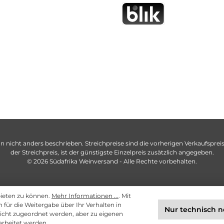
n nicht anders beschrieben. Streichpreise sind die vorherigen Verkaufspreise
der Streichpreis, ist der günstigste Einzelpreis zusätzlich angegeben.
© 2026 Südafrika Weinversand - Alle Rechte vorbehalten.
bieten zu können.
Mehr Informationen ...
. Mit
ch für die Weitergabe über Ihr Verhalten in
Nur technisch 
cht zugeordnet werden, aber zu eigenen
arbeitet werden.