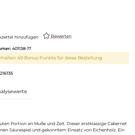
swählen
on ist zurzeit nicht verfügbar.)
Bewerten
zettel hinzufügen
mmer:
401138-17
erhalten 49 Bonus Punkte für diese Bestellung
216135
alysewerte
uten Portion an Muße und Zeit. Dieser erstklassige Cabernet
enen Säurespiel und gekonntem Einsatz von Eichenholz. Ein