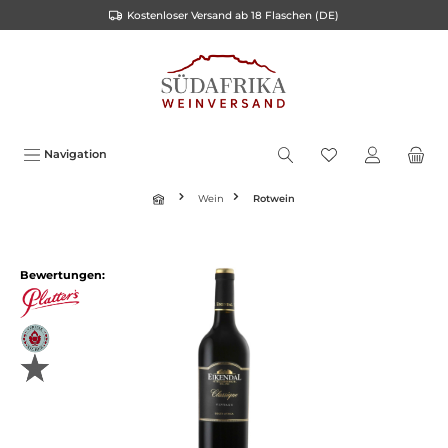
Kostenloser Versand ab 18 Flaschen (DE)
inhalt springen
Navigation
Wein
Rotwein
Bewertungen: