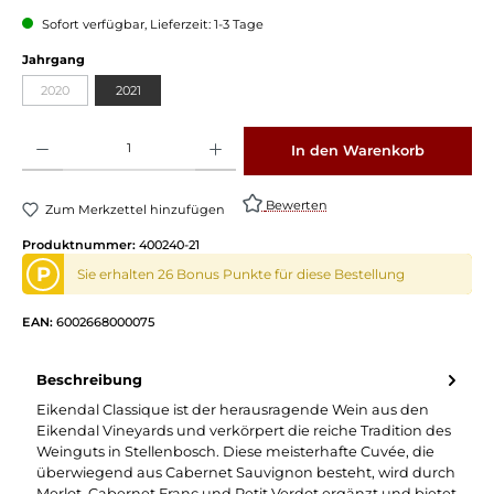
Sofort verfügbar, Lieferzeit: 1-3 Tage
Jahrgang
2020
2021
Produkt Anzahl: Gib den gewünschten Wert ein oder benutze die Schaltflächen um die 
In den Warenkorb
Bewerten
Zum Merkzettel hinzufügen
Produktnummer:
400240-21
P
Sie erhalten 26 Bonus Punkte für diese Bestellung
EAN:
6002668000075
Beschreibung
Eikendal Classique ist der herausragende Wein aus den
Eikendal Vineyards und verkörpert die reiche Tradition des
Weinguts in Stellenbosch. Diese meisterhafte Cuvée, die
überwiegend aus Cabernet Sauvignon besteht, wird durch
Merlot, Cabernet Franc und Petit Verdot ergänzt und bietet