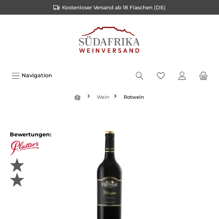
Kostenloser Versand ab 18 Flaschen (DE)
inhalt springen
Navigation
Wein
Rotwein
Bewertungen: