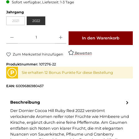
Sofort verfügbar, Lieferzeit: 1-3 Tage
Jahrgang
2021
2022
Produkt Anzahl: Gib den gewünschten Wert ein oder benutze die Schaltflächen um die 
In den Warenkorb
Bewerten
Zum Merkzettel hinzufügen
Produktnummer:
107276-22
P
Sie erhalten 12 Bonus Punkte für diese Bestellung
EAN:
6009686980457
Beschreibung
Der Dornier Cocoa Hill Ruby Red 2022 verströmt
verlockende Aromen reifer roter Früchte wie Himbeere und
Kirsche, ergänzt durch eine feine Pfeffernote. Am Gaumen
entfalten sich Noten von klarer Frucht, die mit eleganten
Nuancen von Sauerkirsche, Pflaume und Cranberry