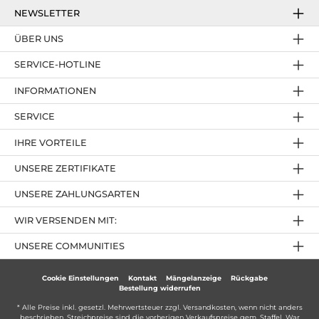
NEWSLETTER
ÜBER UNS
SERVICE-HOTLINE
INFORMATIONEN
SERVICE
IHRE VORTEILE
UNSERE ZERTIFIKATE
UNSERE ZAHLUNGSARTEN
WIR VERSENDEN MIT:
UNSERE COMMUNITIES
Cookie Einstellungen
Kontakt
Mängelanzeige
Rückgabe
Bestellung widerrufen
* Alle Preise inkl. gesetzl. Mehrwertsteuer zzgl.
Versandkosten
, wenn nicht anders
beschrieben. Streichpreise sind die vorherigen Verkaufspreise gem. Staffel. War