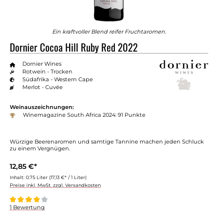
Ein kraftvoller Blend reifer Fruchtaromen.
Dornier Cocoa Hill Ruby Red 2022
Dornier Wines
Rotwein - Trocken
Südafrika - Western Cape
Merlot - Cuvée
Weinauszeichnungen:
Winemagazine South Africa 2024: 91 Punkte
Würzige Beerenaromen und samtige Tannine machen jeden Schluck
zu einem Vergnügen.
12,85 €*
Inhalt:
0.75 Liter
(17,13 €* / 1 Liter)
Preise inkl. MwSt. zzgl. Versandkosten
Durchschnittliche Bewertung von 4 von 5 Sternen
1 Bewertung