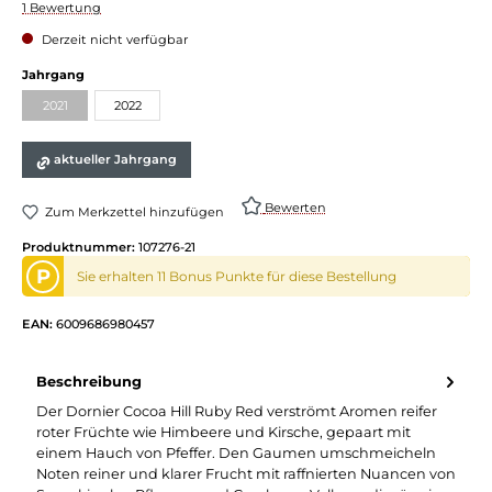
Durchschnittliche Bewertung von 4 von 5 Sternen
1 Bewertung
Derzeit nicht verfügbar
Jahrgang
2021
2022
aktueller Jahrgang
Bewerten
Zum Merkzettel hinzufügen
Produktnummer:
107276-21
P
Sie erhalten 11 Bonus Punkte für diese Bestellung
EAN:
6009686980457
Beschreibung
Der Dornier Cocoa Hill Ruby Red verströmt Aromen reifer
roter Früchte wie Himbeere und Kirsche, gepaart mit
einem Hauch von Pfeffer. Den Gaumen umschmeicheln
Noten reiner und klarer Frucht mit raffnierten Nuancen von