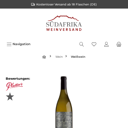
Kostenloser Versand ab 18 Flaschen (DE)
inhalt springen
Navigation
Wein
Weißwein
Bewertungen: