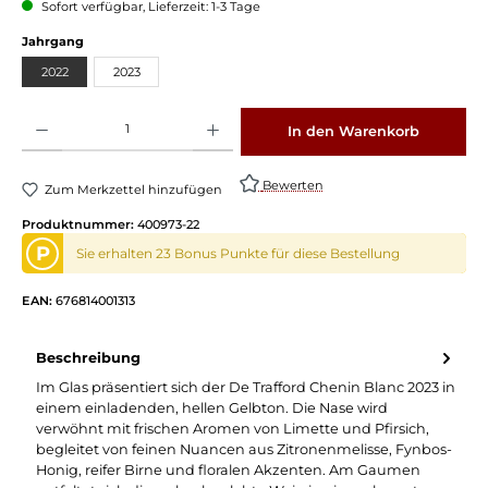
Sofort verfügbar, Lieferzeit: 1-3 Tage
Jahrgang
2022
2023
Produkt Anzahl: Gib den gewünschten Wert ein oder benutze die Schaltflächen um die 
In den Warenkorb
Bewerten
Zum Merkzettel hinzufügen
Produktnummer:
400973-22
P
Sie erhalten 23 Bonus Punkte für diese Bestellung
EAN:
676814001313
Beschreibung
Im Glas präsentiert sich der De Trafford Chenin Blanc 2023 in
einem einladenden, hellen Gelbton. Die Nase wird
verwöhnt mit frischen Aromen von Limette und Pfirsich,
begleitet von feinen Nuancen aus Zitronenmelisse, Fynbos-
Honig, reifer Birne und floralen Akzenten. Am Gaumen