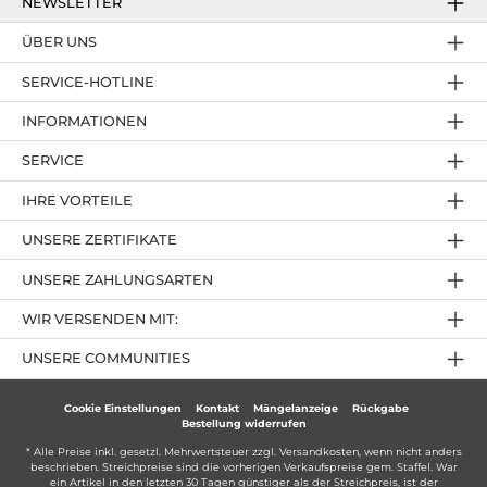
NEWSLETTER
ÜBER UNS
SERVICE-HOTLINE
INFORMATIONEN
SERVICE
IHRE VORTEILE
UNSERE ZERTIFIKATE
UNSERE ZAHLUNGSARTEN
WIR VERSENDEN MIT:
UNSERE COMMUNITIES
Cookie Einstellungen
Kontakt
Mängelanzeige
Rückgabe
Bestellung widerrufen
* Alle Preise inkl. gesetzl. Mehrwertsteuer zzgl.
Versandkosten
, wenn nicht anders
beschrieben. Streichpreise sind die vorherigen Verkaufspreise gem. Staffel. War
ein Artikel in den letzten 30 Tagen günstiger als der Streichpreis, ist der