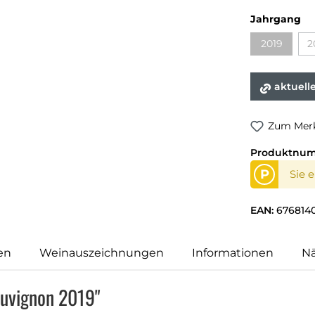
Jahrgang
2019
2
aktuell
Zum Merk
Produktnu
P
Sie 
EAN:
676814
en
Weinauszeichnungen
Informationen
N
auvignon 2019"