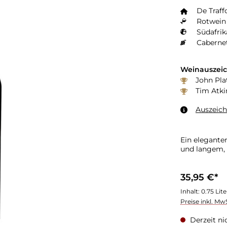
De Traff
Rotwein 
Südafrik
Caberne
Weinauszei
John Plat
Tim Atki
Auszeic
Ein elegante
und langem,
35,95 €*
Inhalt:
0.75 Lit
Preise inkl. Mw
Derzeit ni