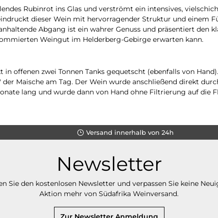
ahlendes Rubinrot ins Glas und verströmt ein intensives, vielsc
druckt dieser Wein mit hervorragender Struktur und einem Fül
haltende Abgang ist ein wahrer Genuss und präsentiert den klass
enommierten Weingut im Helderberg-Gebirge erwarten kann.
t in offenen zwei Tonnen Tanks gequetscht (ebenfalls von Hand
 der Maische am Tag. Der Wein wurde anschließend direkt durch d
onate lang und wurde dann von Hand ohne Filtrierung auf die Fla
Versand innerhalb von 24h
Newsletter
n Sie den kostenlosen Newsletter und verpassen Sie keine Neui
Aktion mehr von Südafrika Weinversand.
Zur Newsletter Anmeldung