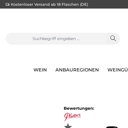
Kostenloser Versand ab 18 Flaschen (DE)
e springen
Zur Hauptnavigation springen
WEIN
ANBAUREGIONEN
WEINGÜ
Bewertungen: