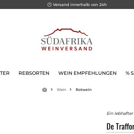
Versand innerhalb von 24h
TER
REBSORTEN
WEIN EMPFEHLUNGEN
% 
Wein
Rotwein
Ein lebhafte
De Traffo