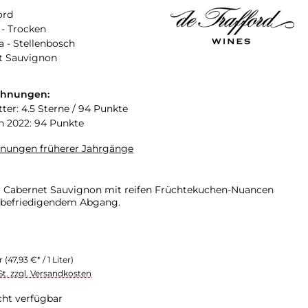
ord
- Trocken
a - Stellenbosch
t Sauvignon
chnungen:
ter: 4.5 Sterne / 94 Punkte
n 2022: 94 Punkte
hnungen früherer Jahrgänge
r Cabernet Sauvignon mit reifen Früchtekuchen-Nuancen
 befriedigendem Abgang.
er
(47,93 €* / 1 Liter)
St. zzgl. Versandkosten
cht verfügbar