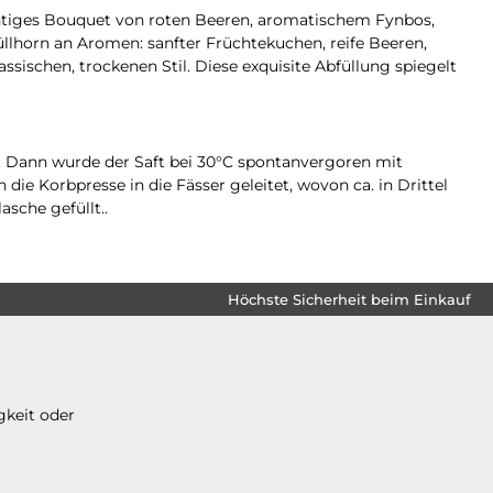
hichtiges Bouquet von roten Beeren, aromatischem Fynbos,
lhorn an Aromen: sanfter Früchtekuchen, reife Beeren,
ischen, trockenen Stil. Diese exquisite Abfüllung spiegelt
). Dann wurde der Saft bei 30°C spontanvergoren mit
ie Korbpresse in die Fässer geleitet, wovon ca. in Drittel
sche gefüllt..
Höchste Sicherheit beim Einkauf
gkeit oder