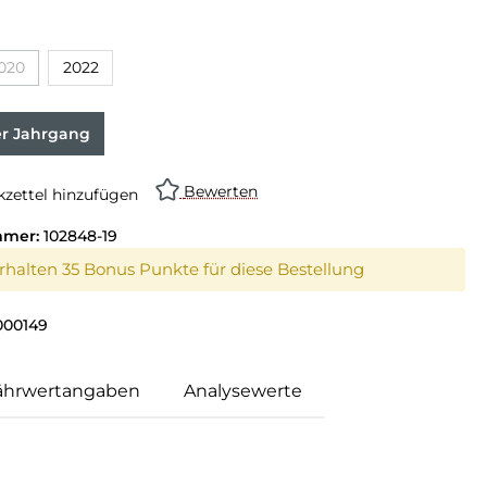
020
2022
er Jahrgang
Bewerten
zettel hinzufügen
mmer:
102848-19
erhalten 35 Bonus Punkte für diese Bestellung
000149
ährwertangaben
Analysewerte