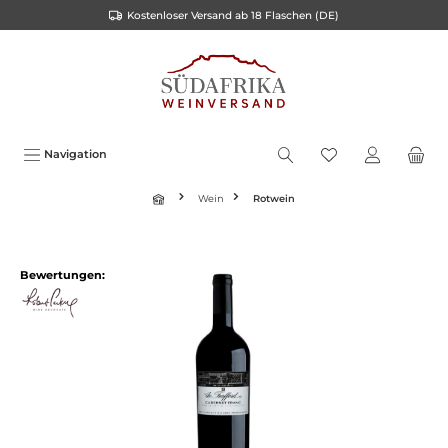
Kostenloser Versand ab 18 Flaschen (DE)
inhalt springen
Navigation
Wein
Rotwein
Bewertungen: