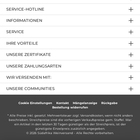
SERVICE-HOTLINE
INFORMATIONEN
SERVICE
IHRE VORTEILE
UNSERE ZERTIFIKATE
UNSERE ZAHLUNGSARTEN
WIR VERSENDEN MIT:
UNSERE COMMUNITIES
Cookie Einstellungen
Kontakt
Mängelanzeige
Rückgabe
Bestellung widerrufen
* Alle Preise inkl. gesetzl. Mehrwertsteuer zzgl.
Versandkosten
, wenn nicht anders
beschrieben. Streichpreise sind die vorherigen Verkaufspreise gem. Staffel. War
ein Artikel in den letzten 30 Tagen günstiger als der Streichpreis, ist der
günstigste Einzelpreis zusätzlich angegeben.
© 2026 Südafrika Weinversand - Alle Rechte vorbehalten.