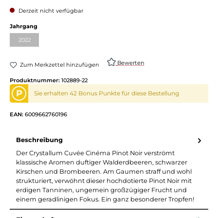
Derzeit nicht verfügbar
auswählen
Jahrgang
2022
(Diese Option ist zurzeit nicht verfügbar.)
Bewerten
Zum Merkzettel hinzufügen
Produktnummer:
102889-22
P
Sie erhalten 42 Bonus Punkte für diese Bestellung
EAN:
6009662760196
Beschreibung
Der Crystallum Cuvée Cinéma Pinot Noir verströmt
klassische Aromen duftiger Walderdbeeren, schwarzer
Kirschen und Brombeeren. Am Gaumen straff und wohl
strukturiert, verwöhnt dieser hochdotierte Pinot Noir mit
erdigen Tanninen, ungemein großzügiger Frucht und
einem geradlinigen Fokus. Ein ganz besonderer Tropfen!