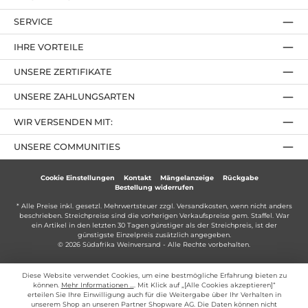
SERVICE
IHRE VORTEILE
UNSERE ZERTIFIKATE
UNSERE ZAHLUNGSARTEN
WIR VERSENDEN MIT:
UNSERE COMMUNITIES
Cookie Einstellungen
Kontakt
Mängelanzeige
Rückgabe
Bestellung widerrufen
* Alle Preise inkl. gesetzl. Mehrwertsteuer zzgl.
Versandkosten
, wenn nicht anders
beschrieben. Streichpreise sind die vorherigen Verkaufspreise gem. Staffel. War
ein Artikel in den letzten 30 Tagen günstiger als der Streichpreis, ist der
günstigste Einzelpreis zusätzlich angegeben.
© 2026 Südafrika Weinversand - Alle Rechte vorbehalten.
Diese Website verwendet Cookies, um eine bestmögliche Erfahrung bieten zu
können.
Mehr Informationen ...
. Mit Klick auf „[Alle Cookies akzeptieren]“
erteilen Sie Ihre Einwilligung auch für die Weitergabe über Ihr Verhalten in
unserem Shop an unseren Partner Shopware AG. Die Daten können nicht