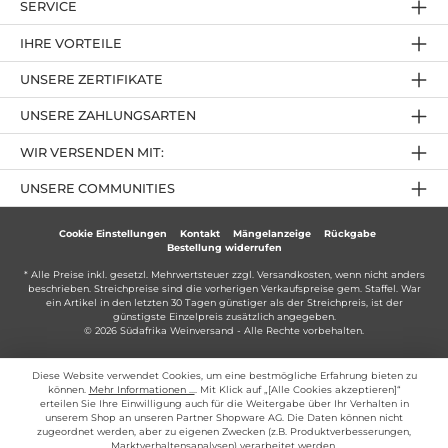
SERVICE
IHRE VORTEILE
UNSERE ZERTIFIKATE
UNSERE ZAHLUNGSARTEN
WIR VERSENDEN MIT:
UNSERE COMMUNITIES
Cookie Einstellungen
Kontakt
Mängelanzeige
Rückgabe
Bestellung widerrufen
* Alle Preise inkl. gesetzl. Mehrwertsteuer zzgl.
Versandkosten
, wenn nicht anders
beschrieben. Streichpreise sind die vorherigen Verkaufspreise gem. Staffel. War
ein Artikel in den letzten 30 Tagen günstiger als der Streichpreis, ist der
günstigste Einzelpreis zusätzlich angegeben.
© 2026 Südafrika Weinversand - Alle Rechte vorbehalten.
Diese Website verwendet Cookies, um eine bestmögliche Erfahrung bieten zu
können.
Mehr Informationen ...
. Mit Klick auf „[Alle Cookies akzeptieren]“
erteilen Sie Ihre Einwilligung auch für die Weitergabe über Ihr Verhalten in
unserem Shop an unseren Partner Shopware AG. Die Daten können nicht
zugeordnet werden, aber zu eigenen Zwecken (z.B. Produktverbesserungen,
Marktverhaltensanalysen) verarbeitet werden.