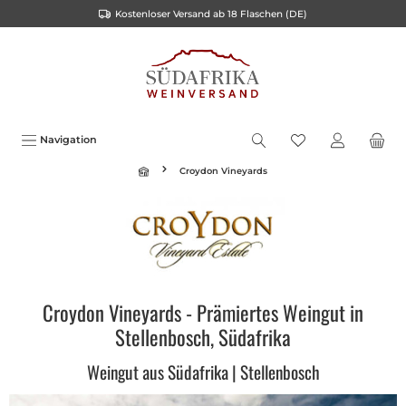
Kostenloser Versand ab 18 Flaschen (DE)
inhalt springen
Navigation
Croydon Vineyards
Croydon Vineyards - Prämiertes Weingut in
Stellenbosch, Südafrika
Weingut aus Südafrika | Stellenbosch