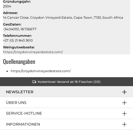
Gründungsjahr:
2004
Adresse:
14 Cancer Close, Croydon Vineyard Estate, Cape Town, 7130, South Africa
GeoDaten:
-34.040151, 18.756677
Telefonnummer:
+27 (0) 21 843 3610
Weingutwebseite:
https://croydonvineyardestate.com/
Quellenangaben
https://croydonvineyardestate.com/
Kostenloser Versand ab 18 Flaschen (DE)
NEWSLETTER
ÜBER UNS
SERVICE-HOTLINE
INFORMATIONEN