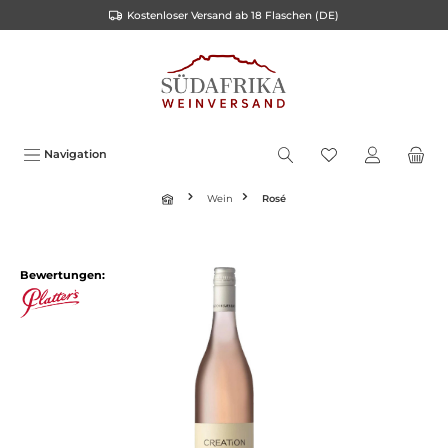
Kostenloser Versand ab 18 Flaschen (DE)
alt springen
Navigation
Wein
Rosé
Bildergalerie überspringen
Bewertungen: