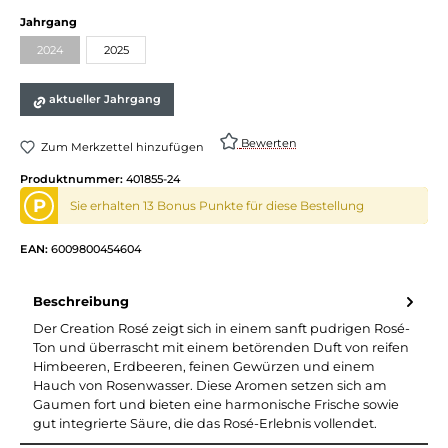
auswählen
Jahrgang
2024
2025
(Diese Option ist zurzeit nicht verfügbar.)
aktueller Jahrgang
Bewerten
Zum Merkzettel hinzufügen
Produktnummer:
401855-24
P
Sie erhalten 13 Bonus Punkte für diese Bestellung
EAN:
6009800454604
Beschreibung
Der Creation Rosé zeigt sich in einem sanft pudrigen Rosé-
Ton und überrascht mit einem betörenden Duft von reifen
Himbeeren, Erdbeeren, feinen Gewürzen und einem
Hauch von Rosenwasser. Diese Aromen setzen sich am
Gaumen fort und bieten eine harmonische Frische sowie
gut integrierte Säure, die das Rosé-Erlebnis vollendet.