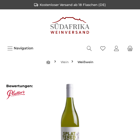
Kostenloser Versand ab 18 Flaschen (DE)
inhalt springen
Navigation
Wein
Weißwein
Bewertungen: