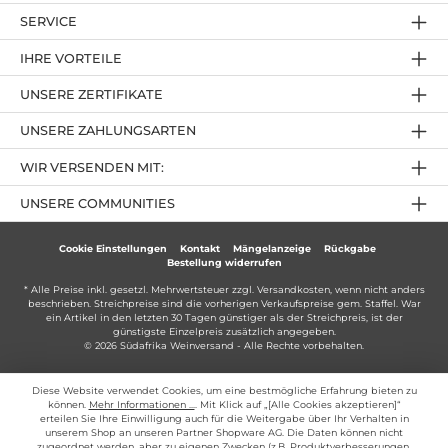
SERVICE
IHRE VORTEILE
UNSERE ZERTIFIKATE
UNSERE ZAHLUNGSARTEN
WIR VERSENDEN MIT:
UNSERE COMMUNITIES
Cookie Einstellungen
Kontakt
Mängelanzeige
Rückgabe
Bestellung widerrufen
* Alle Preise inkl. gesetzl. Mehrwertsteuer zzgl.
Versandkosten
, wenn nicht anders
beschrieben. Streichpreise sind die vorherigen Verkaufspreise gem. Staffel. War
ein Artikel in den letzten 30 Tagen günstiger als der Streichpreis, ist der
günstigste Einzelpreis zusätzlich angegeben.
© 2026 Südafrika Weinversand - Alle Rechte vorbehalten.
Diese Website verwendet Cookies, um eine bestmögliche Erfahrung bieten zu
können.
Mehr Informationen ...
. Mit Klick auf „[Alle Cookies akzeptieren]“
erteilen Sie Ihre Einwilligung auch für die Weitergabe über Ihr Verhalten in
unserem Shop an unseren Partner Shopware AG. Die Daten können nicht
zugeordnet werden, aber zu eigenen Zwecken (z.B. Produktverbesserungen,