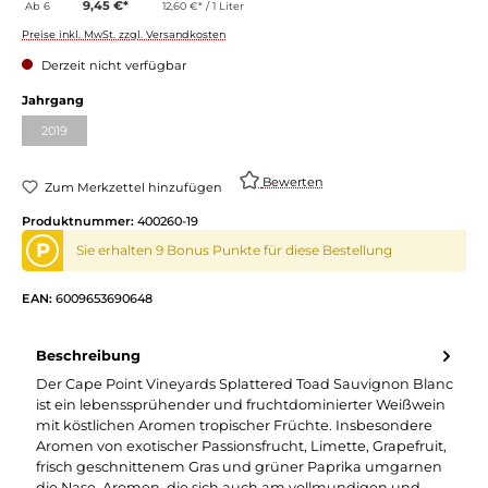
9,45 €*
Ab
6
12,60 €* / 1 Liter
Preise inkl. MwSt. zzgl. Versandkosten
Derzeit nicht verfügbar
Jahrgang
2019
Bewerten
Zum Merkzettel hinzufügen
Produktnummer:
400260-19
P
Sie erhalten 9 Bonus Punkte für diese Bestellung
EAN:
6009653690648
Beschreibung
Der Cape Point Vineyards Splattered Toad Sauvignon Blanc
ist ein lebenssprühender und fruchtdominierter Weißwein
mit köstlichen Aromen tropischer Früchte. Insbesondere
Aromen von exotischer Passionsfrucht, Limette, Grapefruit,
frisch geschnittenem Gras und grüner Paprika umgarnen
die Nase. Aromen, die sich auch am vollmundigen und