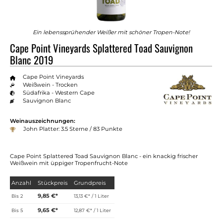
Ein lebenssprühender Weißer mit schöner Tropen-Note!
Cape Point Vineyards Splattered Toad Sauvignon
Blanc 2019
Cape Point Vineyards
Weißwein - Trocken
Südafrika - Western Cape
Sauvignon Blanc
Weinauszeichnungen:
John Platter: 3.5 Sterne / 83 Punkte
Cape Point Splattered Toad Sauvignon Blanc - ein knackig frischer
Weißwein mit üppiger Tropenfrucht-Note
Anzahl
Stückpreis
Grundpreis
9,85 €*
Bis
2
13,13 €* / 1 Liter
9,65 €*
Bis
5
12,87 €* / 1 Liter