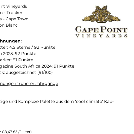
nt Vineyards
n - Trocken
a - Cape Town
on Blanc
chnungen:
ter: 4.5 Sterne / 92 Punkte
n 2023: 92 Punkte
arker: 91 Punkte
zine South Africa 2024: 91 Punkte
ck: ausgezeichnet (91/100)
hnungen früherer Jahrgänge
rtige und komplexe Palette aus dem 'cool climate' Kap-
er
(18,47 €* / 1 Liter)