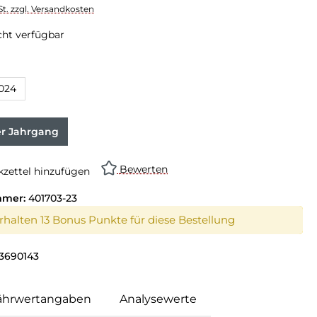
St. zzgl. Versandkosten
cht verfügbar
024
er Jahrgang
Bewerten
zettel hinzufügen
mmer:
401703-23
erhalten 13 Bonus Punkte für diese Bestellung
3690143
ährwertangaben
Analysewerte