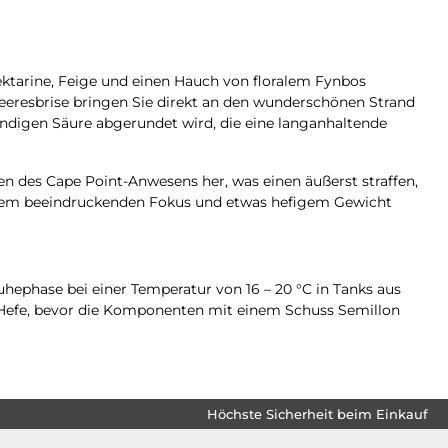
Nektarine, Feige und einen Hauch von floralem Fynbos
Meeresbrise bringen Sie direkt an den wunderschönen Strand
endigen Säure abgerundet wird, die eine langanhaltende
en des Cape Point-Anwesens her, was einen äußerst straffen,
 einem beeindruckenden Fokus und etwas hefigem Gewicht
phase bei einer Temperatur von 16 – 20 °C in Tanks aus
r Hefe, bevor die Komponenten mit einem Schuss Semillon
Höchste Sicherheit beim Einkauf