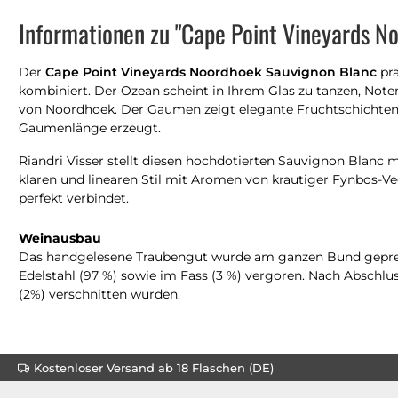
Informationen zu "Cape Point Vineyards N
Der
Cape Point Vineyards Noordhoek Sauvignon Blanc
prä
kombiniert. Der Ozean scheint in Ihrem Glas zu tanzen, Note
von Noordhoek. Der Gaumen zeigt elegante Fruchtschichten mi
Gaumenlänge erzeugt.
Riandri Visser stellt diesen hochdotierten Sauvignon Blanc 
klaren und linearen Stil mit Aromen von krautiger Fynbos-V
perfekt verbindet.
Weinausbau
Das handgelesene Traubengut wurde am ganzen Bund gepresst
Edelstahl (97 %) sowie im Fass (3 %) vergoren. Nach Abschl
(2%) verschnitten wurden.
Kostenloser Versand ab 18 Flaschen (DE)