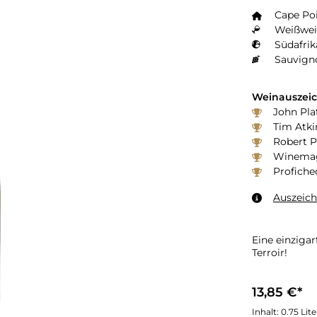
Cape Poi
Weißwei
Südafrik
Sauvign
Weinauszei
John Plat
Tim Atki
Robert P
Winemaga
Profiche
Auszeic
Eine einziga
Terroir!
13,85 €*
Inhalt:
0.75 Lit