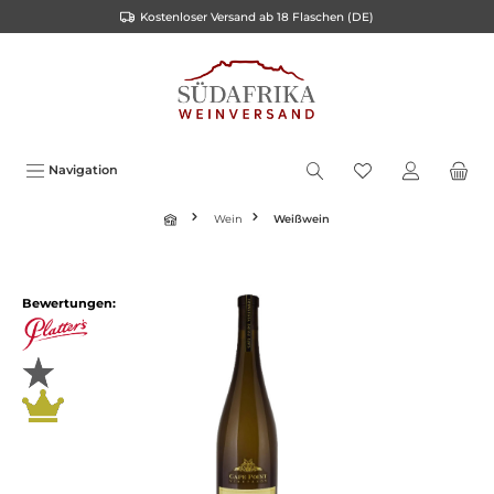
Kostenloser Versand ab 18 Flaschen (DE)
inhalt springen
Navigation
Wein
Weißwein
Bewertungen: