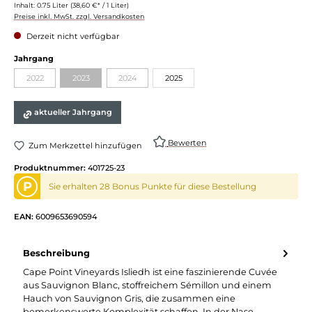
Inhalt:
0.75 Liter
(38,60 €* / 1 Liter)
Preise inkl. MwSt. zzgl. Versandkosten
Derzeit nicht verfügbar
Jahrgang
2022
2023
2024
2025
aktueller Jahrgang
Bewerten
Zum Merkzettel hinzufügen
Produktnummer:
401725-23
P
Sie erhalten 28 Bonus Punkte für diese Bestellung
EAN:
6009653690594
Beschreibung
Cape Point Vineyards Isliedh ist eine faszinierende Cuvée
aus Sauvignon Blanc, stoffreichem Sémillon und einem
Hauch von Sauvignon Gris, die zusammen eine
bemerkenswerte Komplexität schaffen. In der Nase