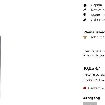
Capaia
Rotwein 
Südafrik
Caberne
Weinauszei
John Plat
Der Capaia M
klassisch ge
10,95 €*
Inhalt:
0.75 Lit
Preise inkl. Mw
Derzeit ni
Jahrgang