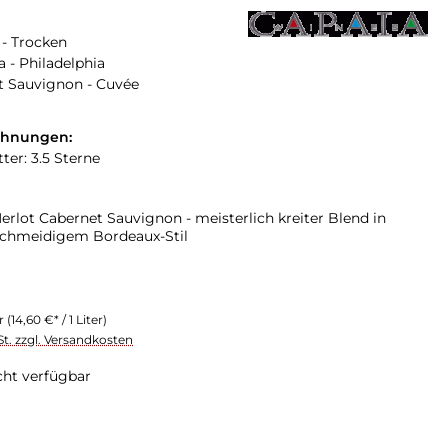
- Trocken
a - Philadelphia
t Sauvignon - Cuvée
chnungen:
ter: 3.5 Sterne
erlot Cabernet Sauvignon - meisterlich kreiter Blend in
schmeidigem Bordeaux-Stil
er
(14,60 €* / 1 Liter)
St. zzgl. Versandkosten
cht verfügbar