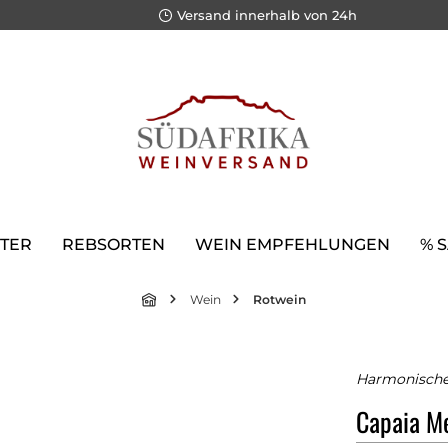
Versand innerhalb von 24h
TER
REBSORTEN
WEIN EMPFEHLUNGEN
% 
Wein
Rotwein
Harmonische 
Capaia Me