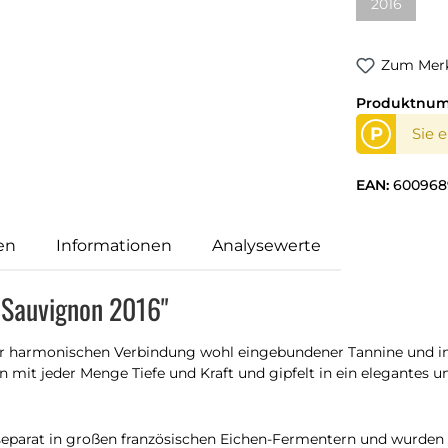
2016
Zum Merk
Produktnu
P
Sie 
EAN:
600968
en
Informationen
Analysewerte
 Sauvignon 2016"
r harmonischen Verbindung wohl eingebundener Tannine und int
 mit jeder Menge Tiefe und Kraft und gipfelt in ein elegantes u
separat in großen französischen Eichen-Fermentern und wurden