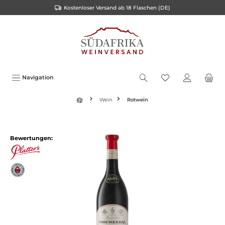
Kostenloser Versand ab 18 Flaschen (DE)
inhalt springen
Navigation
Wein
Rotwein
Bewertungen: