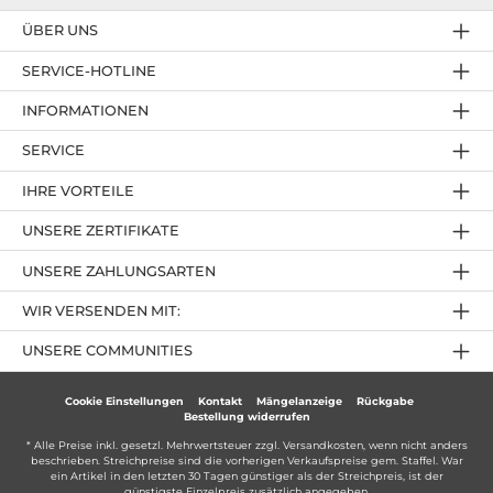
ÜBER UNS
SERVICE-HOTLINE
INFORMATIONEN
SERVICE
IHRE VORTEILE
UNSERE ZERTIFIKATE
UNSERE ZAHLUNGSARTEN
WIR VERSENDEN MIT:
UNSERE COMMUNITIES
Cookie Einstellungen
Kontakt
Mängelanzeige
Rückgabe
Bestellung widerrufen
* Alle Preise inkl. gesetzl. Mehrwertsteuer zzgl.
Versandkosten
, wenn nicht anders
beschrieben. Streichpreise sind die vorherigen Verkaufspreise gem. Staffel. War
ein Artikel in den letzten 30 Tagen günstiger als der Streichpreis, ist der
günstigste Einzelpreis zusätzlich angegeben.