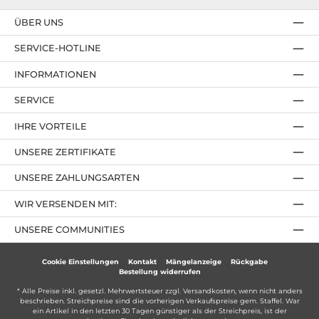
ÜBER UNS
SERVICE-HOTLINE
INFORMATIONEN
SERVICE
IHRE VORTEILE
UNSERE ZERTIFIKATE
UNSERE ZAHLUNGSARTEN
WIR VERSENDEN MIT:
UNSERE COMMUNITIES
Cookie Einstellungen
Kontakt
Mängelanzeige
Rückgabe
Bestellung widerrufen
* Alle Preise inkl. gesetzl. Mehrwertsteuer zzgl.
Versandkosten
, wenn nicht anders
beschrieben. Streichpreise sind die vorherigen Verkaufspreise gem. Staffel. War
ein Artikel in den letzten 30 Tagen günstiger als der Streichpreis, ist der