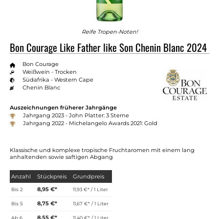
Reife Tropen-Noten!
Bon Courage Like Father like Son Chenin Blanc 2024
Bon Courage
Weißwein - Trocken
Südafrika - Western Cape
Chenin Blanc
Auszeichnungen früherer Jahrgänge
Jahrgang 2023 - John Platter: 3 Sterne
Jahrgang 2022 - Michelangelo Awards 2021: Gold
Klassische und komplexe tropische Fruchtaromen mit einem lang
anhaltenden sowie saftigen Abgang
Anzahl
Stückpreis
Grundpreis
8,95 €*
Bis
2
11,93 €* / 1 Liter
8,75 €*
Bis
5
11,67 €* / 1 Liter
8,55 €*
Ab
6
11,40 €* / 1 Liter