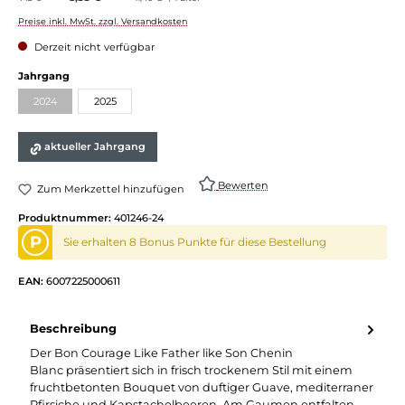
Preise inkl. MwSt. zzgl. Versandkosten
Derzeit nicht verfügbar
auswählen
Jahrgang
2024
2025
(Diese Option ist zurzeit nicht verfügbar.)
aktueller Jahrgang
Bewerten
Zum Merkzettel hinzufügen
Produktnummer:
401246-24
P
Sie erhalten 8 Bonus Punkte für diese Bestellung
EAN:
6007225000611
Beschreibung
Der Bon Courage Like Father like Son Chenin
Blanc präsentiert sich in frisch trockenem Stil mit einem
fruchtbetonten Bouquet von duftiger Guave, mediterraner
Pfirsiche und Kapstachelbeeren. Am Gaumen entfalten