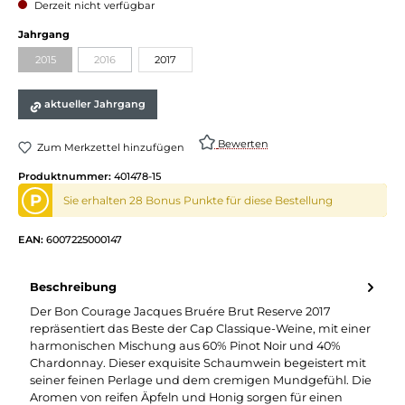
Derzeit nicht verfügbar
auswählen
Jahrgang
2015
2016
2017
(Diese Option ist zurzeit nicht verfügbar.)
(Diese Option ist zurzeit nicht verfügbar.)
aktueller Jahrgang
Bewerten
Zum Merkzettel hinzufügen
Produktnummer:
401478-15
P
Sie erhalten 28 Bonus Punkte für diese Bestellung
EAN:
6007225000147
Beschreibung
Der Bon Courage Jacques Bruére Brut Reserve 2017
repräsentiert das Beste der Cap Classique-Weine, mit einer
harmonischen Mischung aus 60% Pinot Noir und 40%
Chardonnay. Dieser exquisite Schaumwein begeistert mit
seiner feinen Perlage und dem cremigen Mundgefühl. Die
Aromen von reifen Äpfeln und Honig sorgen für einen