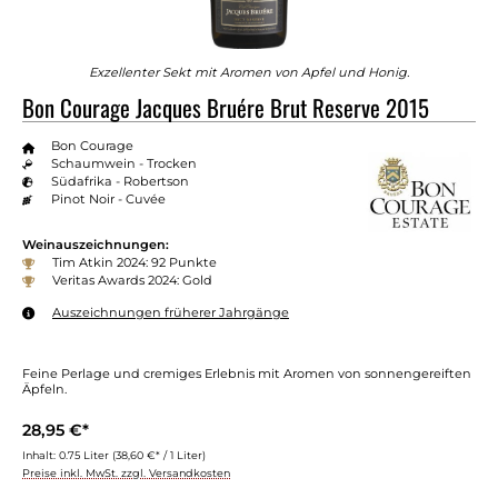
Exzellenter Sekt mit Aromen von Apfel und Honig.
Bon Courage Jacques Bruére Brut Reserve 2015
Bon Courage
Schaumwein - Trocken
Südafrika - Robertson
Pinot Noir - Cuvée
Weinauszeichnungen:
Tim Atkin 2024: 92 Punkte
Veritas Awards 2024: Gold
Auszeichnungen früherer Jahrgänge
Feine Perlage und cremiges Erlebnis mit Aromen von sonnen­gereiften
Äpfeln.
28,95 €*
Inhalt:
0.75 Liter
(38,60 €* / 1 Liter)
Preise inkl. MwSt. zzgl. Versandkosten