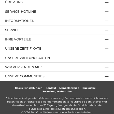
ÜBER UNS
SERVICE-HOTLINE
INFORMATIONEN
SERVICE
IHRE VORTEILE
UNSERE ZERTIFIKATE
UNSERE ZAHLUNGSARTEN
WIR VERSENDEN MIT:
UNSERE COMMUNITIES
Cookie Einstellungen
Kontakt
Mängelanzeige
Rückgabe
Bestellung widerrufen
* Alle Preise inkl. gesetzl. Mehrwertsteuer zzgl.
Versandkosten
, wenn nicht anders
beschrieben. Streichpreise sind die vorherigen Verkaufspreise gem. Staffel. War
ein Artikel in den letzten 30 Tagen günstiger als der Streichpreis, ist der
günstigste Einzelpreis zusätzlich angegeben.
© 2026 Südafrika Weinversand - Alle Rechte vorbehalten.