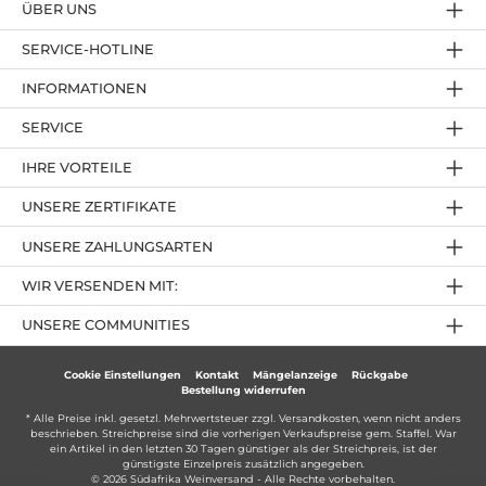
ÜBER UNS
SERVICE-HOTLINE
INFORMATIONEN
SERVICE
IHRE VORTEILE
UNSERE ZERTIFIKATE
UNSERE ZAHLUNGSARTEN
WIR VERSENDEN MIT:
UNSERE COMMUNITIES
Cookie Einstellungen
Kontakt
Mängelanzeige
Rückgabe
Bestellung widerrufen
* Alle Preise inkl. gesetzl. Mehrwertsteuer zzgl.
Versandkosten
, wenn nicht anders
beschrieben. Streichpreise sind die vorherigen Verkaufspreise gem. Staffel. War
ein Artikel in den letzten 30 Tagen günstiger als der Streichpreis, ist der
günstigste Einzelpreis zusätzlich angegeben.
© 2026 Südafrika Weinversand - Alle Rechte vorbehalten.