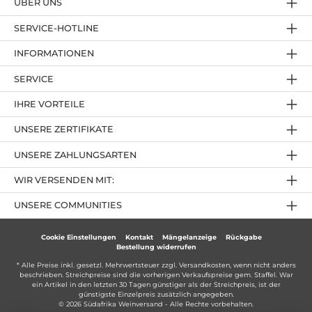
ÜBER UNS
SERVICE-HOTLINE
INFORMATIONEN
SERVICE
IHRE VORTEILE
UNSERE ZERTIFIKATE
UNSERE ZAHLUNGSARTEN
WIR VERSENDEN MIT:
UNSERE COMMUNITIES
Cookie Einstellungen
Kontakt
Mängelanzeige
Rückgabe
Bestellung widerrufen
* Alle Preise inkl. gesetzl. Mehrwertsteuer zzgl.
Versandkosten
, wenn nicht anders
beschrieben. Streichpreise sind die vorherigen Verkaufspreise gem. Staffel. War
ein Artikel in den letzten 30 Tagen günstiger als der Streichpreis, ist der
günstigste Einzelpreis zusätzlich angegeben.
© 2026 Südafrika Weinversand - Alle Rechte vorbehalten.