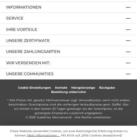
INFORMATIONEN
SERVICE
IHRE VORTEILE
UNSERE ZERTIFIKATE
UNSERE ZAHLUNGSARTEN
WIR VERSENDEN MIT:
UNSERE COMMUNITIES
Cookie Einstellungen
Kontakt
Mängelanzeige
Rückgabe
Bestellung widerrufen
* Alle Preise inkl. gesetzl. Mehrwertsteuer zzgl.
Versandkosten
, wenn nicht anders
beschrieben. Streichpreise sind die vorherigen Verkaufspreise gem. Staffel. War
ein Artikel in den letzten 30 Tagen günstiger als der Streichpreis, ist der
günstigste Einzelpreis zusätzlich angegeben.
© 2026 Südafrika Weinversand - Alle Rechte vorbehalten.
Diese Website verwendet Cookies, um eine bestmögliche Erfahrung bieten zu
können.
Mehr Informationen ...
. Mit Klick auf „[Alle Cookies akzeptieren]“