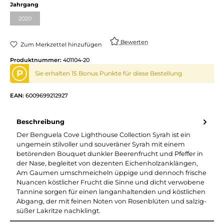
auswählen
Jahrgang
2020
(Diese Option ist zurzeit nicht verfügbar.)
Bewerten
Zum Merkzettel hinzufügen
Produktnummer:
401104-20
P
Sie erhalten 15 Bonus Punkte für diese Bestellung
EAN:
6009699212927
Beschreibung
Der Benguela Cove Lighthouse Collection Syrah ist ein
ungemein stilvoller und souveräner Syrah mit einem
betörenden Bouquet dunkler Beerenfrucht und Pfeffer in
der Nase, begleitet von dezenten Eichenholzanklängen,
Am Gaumen umschmeicheln üppige und dennoch frische
Nuancen köstlicher Frucht die Sinne und dicht verwobene
Tannine sorgen für einen langanhaltenden und köstlichen
Abgang, der mit feinen Noten von Rosenblüten und salzig-
süßer Lakritze nachklingt.