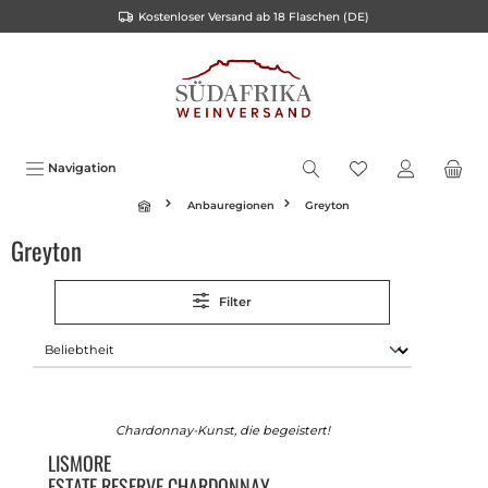
Kostenloser Versand ab 18 Flaschen (DE)
inhalt springen
Navigation
Anbauregionen
Greyton
Greyton
Filter
Chardonnay-Kunst, die begeistert!
LISMORE
ESTATE RESERVE CHARDONNAY