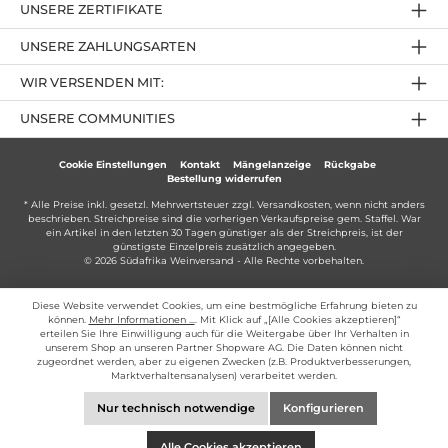
UNSERE ZERTIFIKATE
UNSERE ZAHLUNGSARTEN
WIR VERSENDEN MIT:
UNSERE COMMUNITIES
Cookie Einstellungen
Kontakt
Mängelanzeige
Rückgabe
Bestellung widerrufen
* Alle Preise inkl. gesetzl. Mehrwertsteuer zzgl.
Versandkosten
, wenn nicht anders
beschrieben. Streichpreise sind die vorherigen Verkaufspreise gem. Staffel. War
ein Artikel in den letzten 30 Tagen günstiger als der Streichpreis, ist der
günstigste Einzelpreis zusätzlich angegeben.
© 2026 Südafrika Weinversand - Alle Rechte vorbehalten.
Diese Website verwendet Cookies, um eine bestmögliche Erfahrung bieten zu
können.
Mehr Informationen ...
. Mit Klick auf „[Alle Cookies akzeptieren]“
erteilen Sie Ihre Einwilligung auch für die Weitergabe über Ihr Verhalten in
unserem Shop an unseren Partner Shopware AG. Die Daten können nicht
zugeordnet werden, aber zu eigenen Zwecken (z.B. Produktverbesserungen,
Marktverhaltensanalysen) verarbeitet werden.
Nur technisch notwendige
Konfigurieren
Alle Cookies akzeptieren