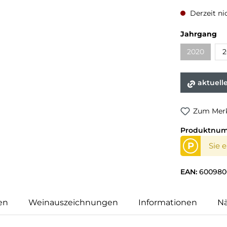
Derzeit ni
au
Jahrgang
2020
2
(Diese Opti
aktuell
Zum Merk
Produktnu
P
Sie 
EAN:
600980
en
Weinauszeichnungen
Informationen
N