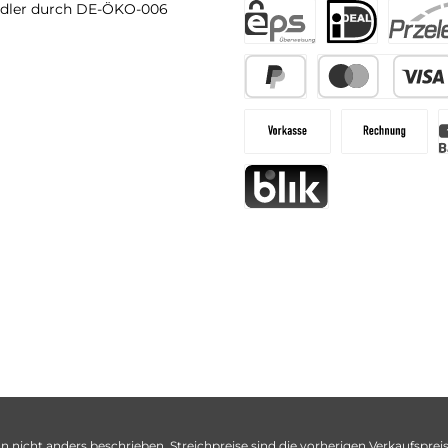
dler durch DE-ÖKO-006
n nicht anders beschrieben. Streichpreise sind die vorherigen Verkaufspreise