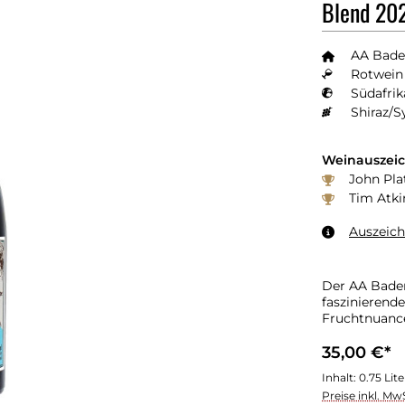
Blend 20
AA Bade
Rotwein 
Südafrik
Shiraz/S
Weinauszei
John Plat
Tim Atki
Auszeic
Der AA Baden
faszinierend
Fruchtnuanc
35,00 €*
Inhalt:
0.75 Lit
Preise inkl. Mw