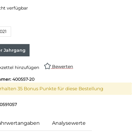
cht verfügbar
swählen
021
on ist zurzeit nicht verfügbar.)
er Jahrgang
Bewerten
zettel hinzufügen
mmer:
400557-20
erhalten 35 Bonus Punkte für diese Bestellung
0591057
ährwertangaben
Analysewerte