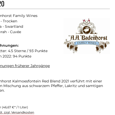
20
nhorst Family Wines
- Trocken
a - Swartland
yrah - Cuvée
chnungen:
ter: 4.5 Sterne / 93 Punkte
n 2022: 94 Punkte
hnungen früherer Jahrgänge
horst Kalmoesfontein Red Blend 2021 verführt mit einer
en Mischung aus schwarzem Pfeffer, Lakritz und samtigen
en.
er
(46,67 €* / 1 Liter)
St. zzgl. Versandkosten