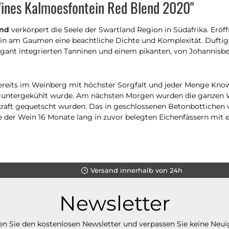
Wines Kalmoesfontein Red Blend 2020"
end
verkörpert die Seele der Swartland Region in Südafrika. Erö
twein am Gaumen eine beachtliche Dichte und Komplexität. Duft
egant integrierten Tanninen und einem pikanten, von Johannisbe
eits im Weinberg mit höchster Sorgfalt und jeder Menge Know-h
t runtergekühlt wurde. Am nächsten Morgen wurden die ganzen
inkraft gequetscht wurden. Das in geschlossenen Betonbottichen
e der Wein 16 Monate lang in zuvor belegten Eichenfässern mit
Versand innerhalb von 24h
Newsletter
n Sie den kostenlosen Newsletter und verpassen Sie keine Neui