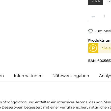
2024
2
Produkt Anzahl
Zum Merk
Produktnu
P
Sie 
EAN:
600565
en
Informationen
Nährwertangaben
Analy
n Strohgoldton und entfaltet ein intensives Aroma, das von Musk
e Dessertwein begeistert mit einer verführerischen, natürlich