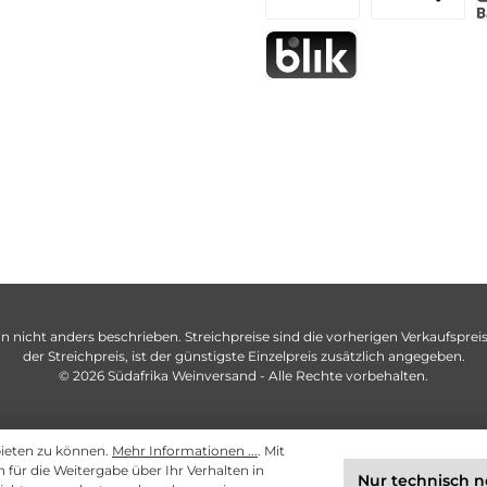
n nicht anders beschrieben. Streichpreise sind die vorherigen Verkaufspreise
der Streichpreis, ist der günstigste Einzelpreis zusätzlich angegeben.
© 2026 Südafrika Weinversand - Alle Rechte vorbehalten.
bieten zu können.
Mehr Informationen ...
. Mit
ch für die Weitergabe über Ihr Verhalten in
Nur technisch 