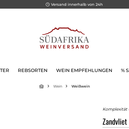
Versand innerhalb von 24h
TER
REBSORTEN
WEIN EMPFEHLUNGEN
% 
Wein
Weißwein
Komplexität 
Zandvlie