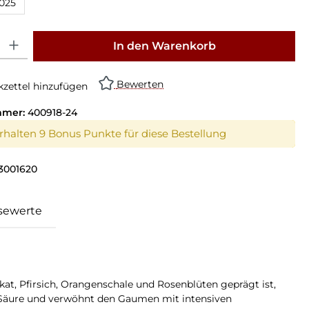
025
: Gib den gewünschten Wert ein oder benutze die Schaltflächen um die Anz
In den Warenkorb
Bewerten
zettel hinzufügen
mmer:
400918-24
erhalten 9 Bonus Punkte für diese Bestellung
3001620
sewerte
at, Pfirsich, Orangenschale und Rosenblüten geprägt ist,
en Säure und verwöhnt den Gaumen mit intensiven