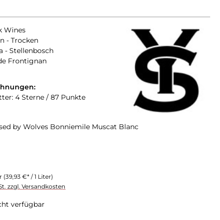
k Wines
n - Trocken
a - Stellenbosch
de Frontignan
chnungen:
tter: 4 Sterne / 87 Punkte
ised by Wolves Bonniemile Muscat Blanc
er
(39,93 €* / 1 Liter)
St. zzgl. Versandkosten
cht verfügbar