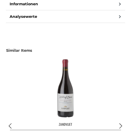
Informationen
Analysewerte
Produktgalerie überspringen
Similar Items
ZANDVLIET