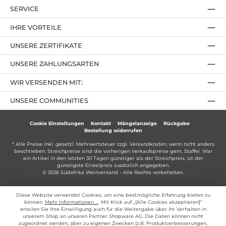
SERVICE
IHRE VORTEILE
UNSERE ZERTIFIKATE
UNSERE ZAHLUNGSARTEN
WIR VERSENDEN MIT:
UNSERE COMMUNITIES
Cookie Einstellungen
Kontakt
Mängelanzeige
Rückgabe
Bestellung widerrufen
* Alle Preise inkl. gesetzl. Mehrwertsteuer zzgl.
Versandkosten
, wenn nicht anders
beschrieben. Streichpreise sind die vorherigen Verkaufspreise gem. Staffel. War
ein Artikel in den letzten 30 Tagen günstiger als der Streichpreis, ist der
günstigste Einzelpreis zusätzlich angegeben.
© 2026 Südafrika Weinversand - Alle Rechte vorbehalten.
Diese Website verwendet Cookies, um eine bestmögliche Erfahrung bieten zu
können.
Mehr Informationen ...
. Mit Klick auf „[Alle Cookies akzeptieren]“
erteilen Sie Ihre Einwilligung auch für die Weitergabe über Ihr Verhalten in
unserem Shop an unseren Partner Shopware AG. Die Daten können nicht
zugeordnet werden, aber zu eigenen Zwecken (z.B. Produktverbesserungen,