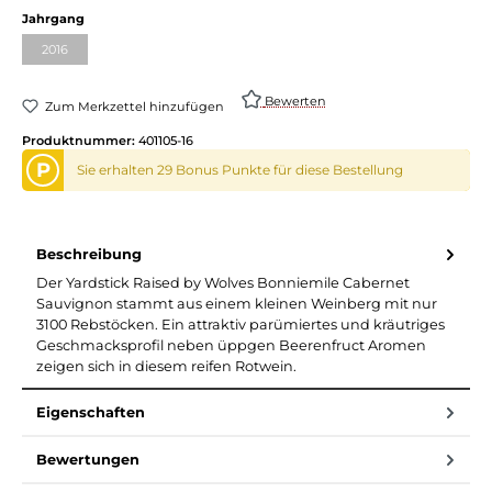
auswählen
Jahrgang
2016
(Diese Option ist zurzeit nicht verfügbar.)
Bewerten
Zum Merkzettel hinzufügen
Produktnummer:
401105-16
P
Sie erhalten 29 Bonus Punkte für diese Bestellung
Beschreibung
Der Yardstick Raised by Wolves Bonniemile Cabernet
Sauvignon stammt aus einem kleinen Weinberg mit nur
3100 Rebstöcken. Ein attraktiv parümiertes und kräutriges
Geschmacksprofil neben üppgen Beerenfruct Aromen
zeigen sich in diesem reifen Rotwein.
Eigenschaften
Bewertungen