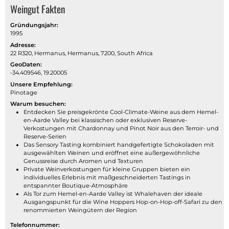
Weingut Fakten
Gründungsjahr:
1995
Adresse:
22 R320, Hermanus, Hermanus, 7200, South Africa
GeoDaten:
-34.409546, 19.20005
Unsere Empfehlung:
Pinotage
Warum besuchen:
Entdecken Sie preisgekrönte Cool-Climate-Weine aus dem Hemel-
en-Aarde Valley bei klassischen oder exklusiven Reserve-
Verkostungen mit Chardonnay und Pinot Noir aus den Terroir- und
Reserve-Serien
Das Sensory Tasting kombiniert handgefertigte Schokoladen mit
ausgewählten Weinen und eröffnet eine außergewöhnliche
Genussreise durch Aromen und Texturen
Private Weinverkostungen für kleine Gruppen bieten ein
individuelles Erlebnis mit maßgeschneiderten Tastings in
entspannter Boutique-Atmosphäre
Als Tor zum Hemel-en-Aarde Valley ist Whalehaven der ideale
Ausgangspunkt für die Wine Hoppers Hop-on-Hop-off-Safari zu den
renommierten Weingütern der Region
Telefonnummer: