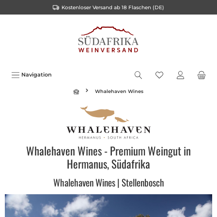
Kostenloser Versand ab 18 Flaschen (DE)
inhalt springen
Navigation
Whalehaven Wines
Whalehaven Wines - Premium Weingut in
Hermanus, Südafrika
Whalehaven Wines | Stellenbosch