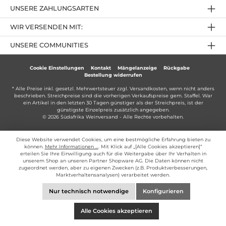
UNSERE ZAHLUNGSARTEN
WIR VERSENDEN MIT:
UNSERE COMMUNITIES
Cookie Einstellungen
Kontakt
Mängelanzeige
Rückgabe
Bestellung widerrufen
* Alle Preise inkl. gesetzl. Mehrwertsteuer zzgl.
Versandkosten
, wenn nicht anders
beschrieben. Streichpreise sind die vorherigen Verkaufspreise gem. Staffel. War
ein Artikel in den letzten 30 Tagen günstiger als der Streichpreis, ist der
günstigste Einzelpreis zusätzlich angegeben.
© 2026 Südafrika Weinversand - Alle Rechte vorbehalten.
Diese Website verwendet Cookies, um eine bestmögliche Erfahrung bieten zu
können.
Mehr Informationen ...
. Mit Klick auf „[Alle Cookies akzeptieren]“
erteilen Sie Ihre Einwilligung auch für die Weitergabe über Ihr Verhalten in
unserem Shop an unseren Partner Shopware AG. Die Daten können nicht
zugeordnet werden, aber zu eigenen Zwecken (z.B. Produktverbesserungen,
Marktverhaltensanalysen) verarbeitet werden.
Nur technisch notwendige
Konfigurieren
Alle Cookies akzeptieren