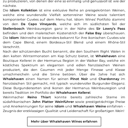
zu produzieren, von denen der eine so einmalig und genussvoll ist wie der
nächste.
Die
Idiom Kollektion
ist eine exklusive Reihe an preisgekrönten Weinen,
welche eine wundervolle Vielfalt sortenreiner Weine sowie talentiert
komponierter Cuvées auf dem Menu hat. Idiom Wines‘ Portfolio stammt
von den
Da Capo Vineyards
, welche sich im südlichsten Teil der
Stellenbosch
Weinbauregion ganz in der Nähe des
Sir Lowry’s Pass
befinden und den malerischen Küstenstrich der
False Bay
überschauen.
Die
Idiom
Weinreihe ist besonders bekannt für ihre ikonischen Cuvées wie
dem Cape Blend, einem Bordeaux-Stil Blend und einem Rhône-Stil
Verschnitt.
Nach der schützenden Bucht benannt, die den Southern Right Walen in
den kalten Wintermonaten am Kap Schutz bietet, ist
Whalehaven
eine
Boutique Kellerei in der Hermanus Region in der Walker Bay, welche ein
köstliches Spektrum an eleganten und edlen französischen Weinen
produziert, die den Gaumen mit jeder Menge Finesse und Klasse
umschmeicheln und die Sinne betören. Über die Jahre hat sich
Whalehaven
einen Namen für seinen
Pinot Noir
und
Chardonnay
im
französischen Stil gemacht, mit typisch wundervoller Burgunder-Eleganz.
Diese Burgundersorten sind Ikonen der Hermanus Weinbauregion und
bereits Tradition im Portfolio der
Whalehaven Kellerei
.
Weinmacher
Reino Thiart
konnte bereits zahlreiche Sterne im
südafrikanischen
John Platter Weinführer
sowie prestigeträchtige Preise
und Anerkennungen für seine
Idiom
und
Whalehaven Weine
einfahren -
Zeugnis der erstklassigen Qualität und Leidenschaft für großartigen Wein!
Mehr über Whalehaven Wines erfahren