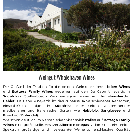
Weingut Whalehaven Wines
Der Großteil der Trauben für die beiden Weinkollektionen
Idiom Wines
und
Bottega Family Wines
gedeihen auf den Da Capo Vineyards in
Südafrikas Stellenbosch
Weinbauregion sowie im
Hemel-en-Aarde
Gebiet
. Da Capo Vineyards ist das Zuhause 14 verschiedener Rebsorten,
einschließlich einiger in
Südafrika
eher selten vorkommender
mediterraner und italienischer Sorten wie
Nebbiolo, Sangiovese
und
Primitivo (Zinfandel).
Wie schon deutlich im Namen erkennbar, spielt
Italien
auf
Bottega Family
Wines
eine große Rolle. Besitzer
Alberto Bottegas
Vision ist es, ein breites
Spektrum großartiger und interessanter Weine von erstklassiger Qualität