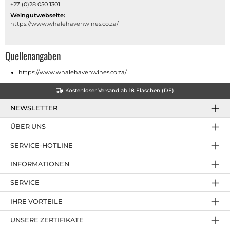
+27 (0)28 050 1301
Weingutwebseite:
https://www.whalehavenwines.co.za/
Quellenangaben
https://www.whalehavenwines.co.za/
Kostenloser Versand ab 18 Flaschen (DE)
NEWSLETTER
ÜBER UNS
SERVICE-HOTLINE
INFORMATIONEN
SERVICE
IHRE VORTEILE
UNSERE ZERTIFIKATE