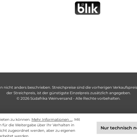
n nicht anders beschrieben. Streichpreise sind die vorherigen Verkaufspreise
der Streichpreis, ist der günstigste Einzelpreis zusätzlich angegeben.
© 2026 Südafrika Weinversand - Alle Rechte vorbehalten.
bieten zu können.
Mehr Informationen ...
. Mit
ch für die Weitergabe über Ihr Verhalten in
Nur technisch 
cht zugeordnet werden, aber zu eigenen
arbeitet werden.