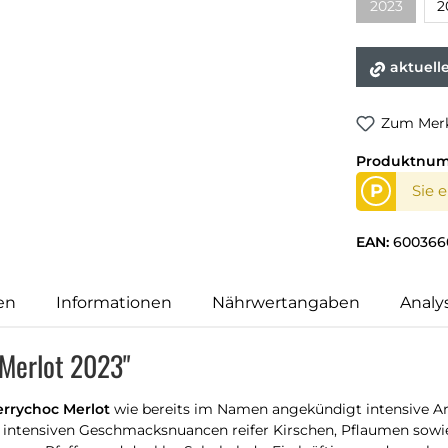
2023
2
(Diese Opti
aktuell
Zum Merk
Produktnu
P
Sie 
EAN:
600366
en
Informationen
Nährwertangaben
Analy
 Merlot 2023"
rrychoc Merlot
wie bereits im Namen angekündigt intensive Ar
t intensiven Geschmacksnuancen reifer Kirschen, Pflaumen sowie