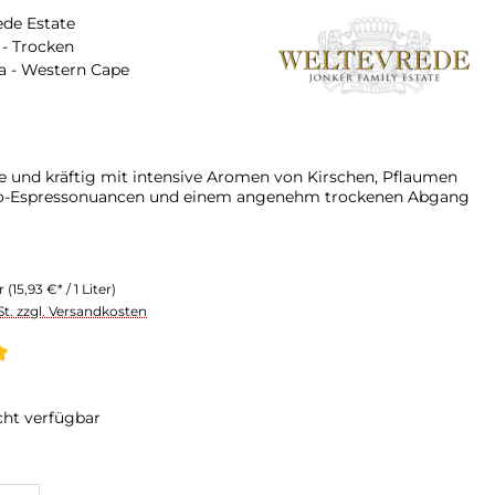
ede Estate
- Trocken
a - Western Cape
be und kräftig mit intensive Aromen von Kirschen, Pflaumen
o-Espressonuancen und einem angenehm trockenen Abgang
er
(15,93 €* / 1 Liter)
St. zzgl. Versandkosten
liche Bewertung von 5 von 5 Sternen
cht verfügbar
swählen