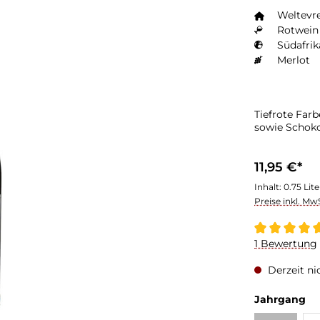
Weltevr
Rotwein 
Südafrik
Merlot
Tiefrote Far
sowie Schok
11,95 €*
Inhalt:
0.75 Lit
Preise inkl. Mw
Durchschnitt
1 Bewertung
Derzeit ni
au
Jahrgang