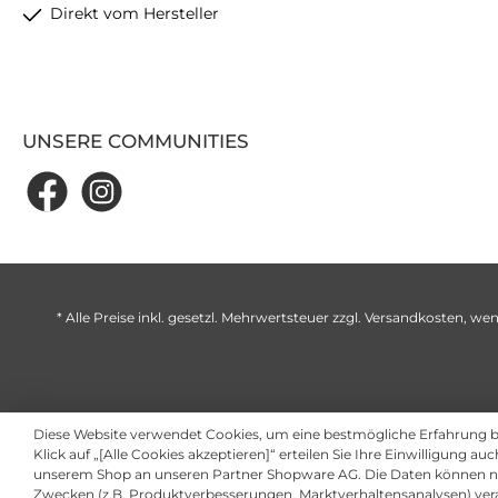
Direkt vom Hersteller
UNSERE COMMUNITIES
* Alle Preise inkl. gesetzl. Mehrwertsteuer zzgl.
Versandkosten
, wen
Diese Website verwendet Cookies, um eine bestmögliche Erfahrung 
Klick auf „[Alle Cookies akzeptieren]“ erteilen Sie Ihre Einwilligung au
unserem Shop an unseren Partner Shopware AG. Die Daten können ni
Zwecken (z.B. Produktverbesserungen, Marktverhaltensanalysen) ver