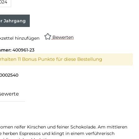
024
on ist zurzeit nicht verfügbar.)
er Jahrgang
Bewerten
zettel hinzufügen
mmer:
400961-23
erhalten 11 Bonus Punkte für diese Bestellung
0002540
sewerte
omen reifer Kirschen und feiner Schokolade. Am mittleren
 herben Espressos und klingt in einem verführerisch