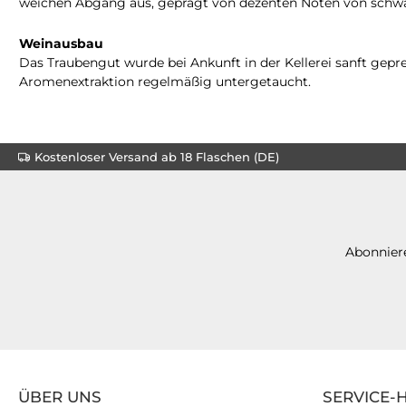
weichen Abgang aus, geprägt von dezenten Noten von schwar
Weinausbau
Das Traubengut wurde bei Ankunft in der Kellerei sanft gepr
Aromenextraktion regelmäßig untergetaucht.
Kostenloser Versand ab 18 Flaschen (DE)
Abonniere
ÜBER UNS
SERVICE-