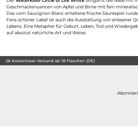
Der
Waterkloof Circle of Life White
umgarnt die Nase mit fri
Geschmacksnuancen von Apfel und Birne mit fein mineralisc
Das vom Sauvignon Blanc erhaltene frische Säurespiel rundet 
Fans schöner Label ist auch die Ausstattung von erlesener Qu
Lebens. Eine Metapher für Geburt, Leben, Tod und Wiedergebu
auf absolut natürliche Art und Weise.
Kostenloser Versand ab 18 Flaschen (DE)
Abonniere