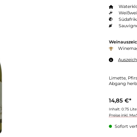
Waterkl
Weißwei
Südafrik
Sauvign
Weinauszei
Winemaga
Auszeic
Limette, Pfir
Abgang herb 
14,85 €*
Inhalt:
0.75 Lit
Preise inkl. Mw
Sofort verf