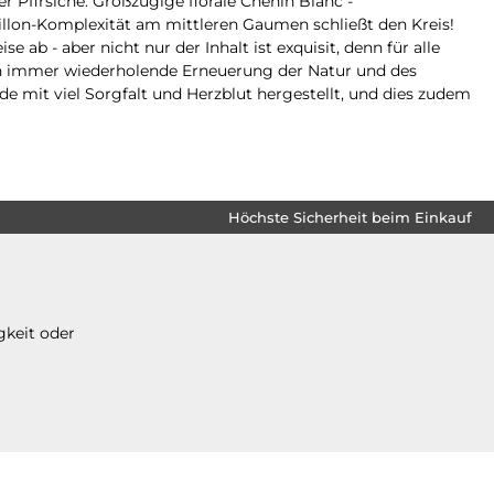
 Pfirsiche. Großzügige florale Chenin Blanc -
llon-Komplexität am mittleren Gaumen schließt den Kreis!
b - aber nicht nur der Inhalt ist exquisit, denn für alle
 sich immer wiederholende Erneuerung der Natur und des
e mit viel Sorgfalt und Herzblut hergestellt, und dies zudem
Höchste Sicherheit beim Einkauf
gkeit oder