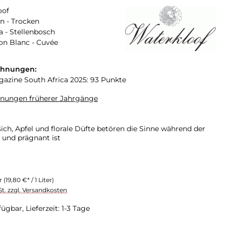
oof
n - Trocken
a - Stellenbosch
on Blanc - Cuvée
chnungen:
zine South Africa 2025: 93 Punkte
hnungen früherer Jahrgänge
sich, Apfel und florale Düfte betören die Sinne während der
und prägnant ist
er
(19,80 €* / 1 Liter)
St. zzgl. Versandkosten
ügbar, Lieferzeit: 1-3 Tage