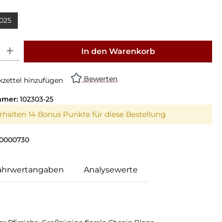
swählen
025
on ist zurzeit nicht verfügbar.)
: Gib den gewünschten Wert ein oder benutze die Schaltflächen um die Anz
In den Warenkorb
Bewerten
zettel hinzufügen
mmer:
102303-25
erhalten 14 Bonus Punkte für diese Bestellung
0000730
ährwertangaben
Analysewerte