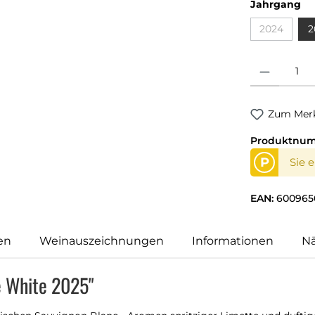
au
Jahrgang
2024
2
(Diese Opti
Produkt Anzahl
Zum Merk
Produktnu
P
Sie 
EAN:
600965
en
Weinauszeichnungen
Informationen
N
fe White 2025"