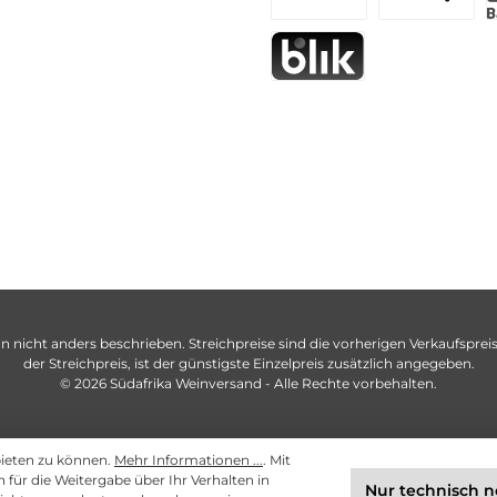
n nicht anders beschrieben. Streichpreise sind die vorherigen Verkaufspreise
der Streichpreis, ist der günstigste Einzelpreis zusätzlich angegeben.
© 2026 Südafrika Weinversand - Alle Rechte vorbehalten.
bieten zu können.
Mehr Informationen ...
. Mit
ch für die Weitergabe über Ihr Verhalten in
Nur technisch 