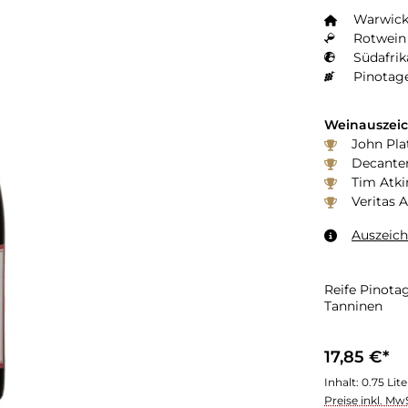
Warwick
Rotwein 
Südafrik
Pinotage
Weinauszei
John Pla
Decanter
Tim Atki
Veritas 
Auszeic
Reife Pinota
Tanninen
17,85 €*
Inhalt:
0.75 Lit
Preise inkl. Mw