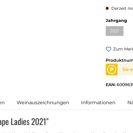
Derzeit ni
au
Jahrgang
2021
(Diese Opti
Zum Merk
Produktnu
P
Sie 
EAN:
600963
en
Weinauszeichnungen
Informationen
N
ape Ladies 2021"