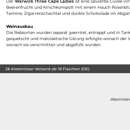
Der
Warwick Three Cape Ladies
ist eine opulente Cuvée v
Beerenfrucht und Kirschkompott mit einem Hauch Rosenblüte
Tannine, Zigarrenschachtel und dunkle Schokolade im Abga
Weinausbau
Die Rebsorten wurden separat geerntet, entrappt und in Tank
gequetscht und malolaktische Gärung erfolgte wonach der We
wonach sie verschnitten und abgefüllt wurden.
Kostenloser Versand ab 18 Flaschen (DE)
Abonniere