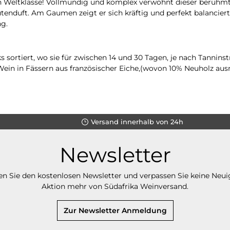
on Weltklasse! Vollmundig und komplex verwöhnt dieser berüh
nduft. Am Gaumen zeigt er sich kräftig und perfekt balancier
ng.
s sortiert, wo sie für zwischen 14 und 30 Tagen, je nach Tannin
in in Fässern aus französischer Eiche,(wovon 10% Neuholz aus
Versand innerhalb von 24h
Newsletter
n Sie den kostenlosen Newsletter und verpassen Sie keine Neui
Aktion mehr von Südafrika Weinversand.
Zur Newsletter Anmeldung