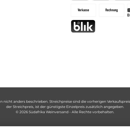
n nicht anders beschrieben. Streichpreise sind die vorherigen Verkaufspreise
der Streichpreis, ist der günstigste Einzelpreis zusätzlich angegeben.
© 2026 Südafrika Weinversand - Alle Rechte vorbehalten.