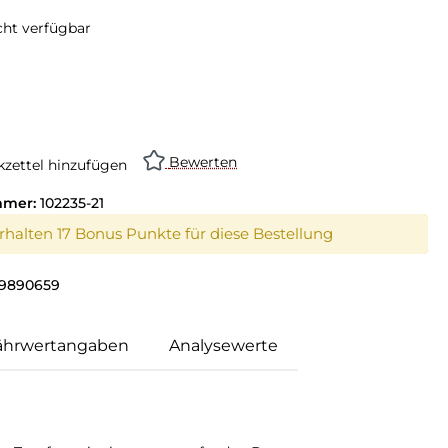
cht verfügbar
swählen
on ist zurzeit nicht verfügbar.)
Bewerten
zettel hinzufügen
mmer:
102235-21
erhalten 17 Bonus Punkte für diese Bestellung
9890659
ährwertangaben
Analysewerte