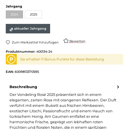
auswählen
Jahrgang
2024
2025
(Diese Option ist zurzeit nicht verfügbar.)
aktueller Jahrgang
Bewerten
Zum Merkzettel hinzufügen
Produktnummer:
400134-24
P
Sie erhalten 11 Bonus Punkte für diese Bestellung
EAN:
6009813370595
Beschreibung
Der Vondeling Rosé 2025 präsentiert sich in einem
eleganten, zarten Rosa mit orangenen Reflexen. Der Duft
verführt mit einem Bukett aus frischen Himbeeren,
exotischer Litschi, Passionsfrucht und einem Hauch von
türkischem Honig. Am Gaumen entfaltet er eine
harmonische Frische, geprägt von lebhaften roten
Früchten und floralen Noten, die in einem spritzigen