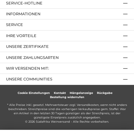
SERVICE-HOTLINE
INFORMATIONEN
SERVICE
IHRE VORTEILE
UNSERE ZERTIFIKATE
UNSERE ZAHLUNGSARTEN
WIR VERSENDEN MIT:
UNSERE COMMUNITIES
Cookie Einstellungen
Kontakt
Mängelanzeige
Rückgabe
Bestellung widerrufen
* Alle Preise inkl. gesetzl. Mehrwertsteuer zzgl.
Versandkosten
, wenn nicht anders
beschrieben. Streichpreise sind die vorherigen Verkaufspreise gem. Staffel. War
ein Artikel in den letzten 30 Tagen günstiger als der Streichpreis, ist der
günstigste Einzelpreis zusätzlich angegeben.
© 2026 Südafrika Weinversand - Alle Rechte vorbehalten.