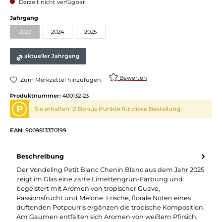
Derzeit nicht verfügbar
auswählen
Jahrgang
2023
2024
2025
(Diese Option ist zurzeit nicht verfügbar.)
aktueller Jahrgang
Bewerten
Zum Merkzettel hinzufügen
Produktnummer:
400132-23
P
Sie erhalten 12 Bonus Punkte für diese Bestellung
EAN:
9009813370199
Beschreibung
Der Vondeling Petit Blanc Chenin Blanc aus dem Jahr 2025
zeigt im Glas eine zarte Limettengrün-Färbung und
begeistert mit Aromen von tropischer Guave,
Passionsfrucht und Melone. Frische, florale Noten eines
duftenden Potpourris ergänzen die tropische Komposition.
Am Gaumen entfalten sich Aromen von weißem Pfirsich,