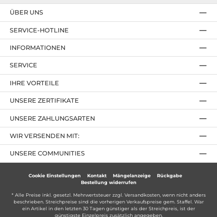
ÜBER UNS
SERVICE-HOTLINE
INFORMATIONEN
SERVICE
IHRE VORTEILE
UNSERE ZERTIFIKATE
UNSERE ZAHLUNGSARTEN
WIR VERSENDEN MIT:
UNSERE COMMUNITIES
Cookie Einstellungen
Kontakt
Mängelanzeige
Rückgabe
Bestellung widerrufen
* Alle Preise inkl. gesetzl. Mehrwertsteuer zzgl.
Versandkosten
, wenn nicht anders
beschrieben. Streichpreise sind die vorherigen Verkaufspreise gem. Staffel. War
ein Artikel in den letzten 30 Tagen günstiger als der Streichpreis, ist der
günstigste Einzelpreis zusätzlich angegeben.