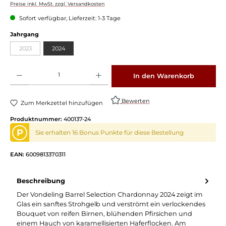
Preise inkl. MwSt. zzgl. Versandkosten
Sofort verfügbar, Lieferzeit: 1-3 Tage
auswählen
Jahrgang
2023
2024
(Diese Option ist zurzeit nicht verfügbar.)
Produkt Anzahl: Gib den gewünschten Wert ein oder benutze die Schaltflächen um die 
In den Warenkorb
Bewerten
Zum Merkzettel hinzufügen
Produktnummer:
400137-24
P
Sie erhalten 16 Bonus Punkte für diese Bestellung
EAN:
6009813370311
Beschreibung
Der Vondeling Barrel Selection Chardonnay 2024 zeigt im
Glas ein sanftes Strohgelb und verströmt ein verlockendes
Bouquet von reifen Birnen, blühenden Pfirsichen und
einem Hauch von karamellisierten Haferflocken. Am