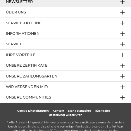
NEWSLETTER
ÜBER UNS
SERVICE-HOTLINE
INFORMATIONEN
SERVICE
IHRE VORTEILE
UNSERE ZERTIFIKATE
UNSERE ZAHLUNGSARTEN
WIR VERSENDEN MIT:
UNSERE COMMUNITIES
Cookie Einstellungen
Kontakt
Mängelanzeige
Rückgabe
Bestellung widerrufen
* Alle Preise inkl. gesetzl. Mehrwertsteuer zzgl.
Versandkosten
, wenn nicht anders
beschrieben. Streichpreise sind die vorherigen Verkaufspreise gem. Staffel. War
ein Artikel in den letzten 30 Tagen günstiger als der Streichpreis, ist der