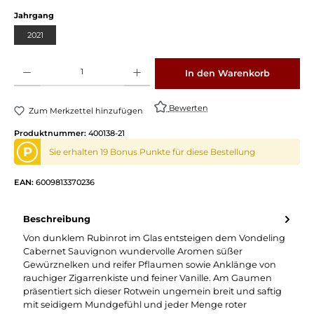
Jahrgang
2021
Produkt Anzahl: Gib den gewünschten Wert ein oder benutze die Schaltflächen um die 
In den Warenkorb
Bewerten
Zum Merkzettel hinzufügen
Produktnummer:
400138-21
P
Sie erhalten 19 Bonus Punkte für diese Bestellung
EAN:
6009813370236
Beschreibung
Von dunklem Rubinrot im Glas entsteigen dem Vondeling
Cabernet Sauvignon wundervolle Aromen süßer
Gewürznelken und reifer Pflaumen sowie Anklänge von
rauchiger Zigarrenkiste und feiner Vanille. Am Gaumen
präsentiert sich dieser Rotwein ungemein breit und saftig
mit seidigem Mundgefühl und jeder Menge roter