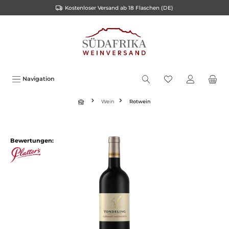
Kostenloser Versand ab 18 Flaschen (DE)
inhalt springen
Navigation
Wein
Rotwein
Bewertungen: