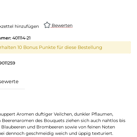
on ist zurzeit nicht verfügbar.)
Bewerten
zettel hinzufügen
mmer:
401114-21
erhalten 10 Bonus Punkte für diese Bestellung
9011259
sewerte
nuppert Aromen duftiger Veilchen, dunkler Pflaumen,
en Beerenaromen des Bouquets ziehen sich auch nahtlos bis
r Blaubeeren und Brombeeren sowie von feinen Noten
bei dennoch geschmeidig weich und üppig texturiert.