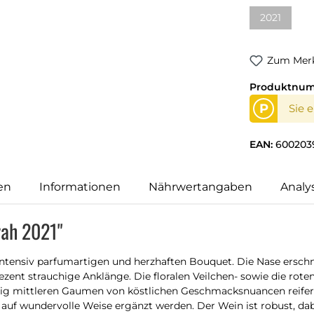
2021
(Diese Opti
Zum Merk
Produktnu
P
Sie 
EAN:
600203
en
Informationen
Nährwertangaben
Analy
rah 2021"
intensiv parfumartigen und herzhaften Bouquet. Die Nase ersch
zent strauchige Anklänge. Die floralen Veilchen- sowie die rot
hig mittleren Gaumen von köstlichen Geschmacksnuancen reife
 auf wundervolle Weise ergänzt werden. Der Wein ist robust, da