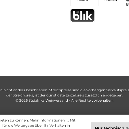
n nicht anders beschrieben. Streichpreise sind die vorherigen Verkaufspreise
der Streichpreis, ist der günstigste Einzelpreis zusätzlich angegeben.
© 2026 Südafrika Weinversand - Alle Rechte vorbehalten.
bieten zu können.
Mehr Informationen ...
. Mit
ch für die Weitergabe über Ihr Verhalten in
Nur technisch 