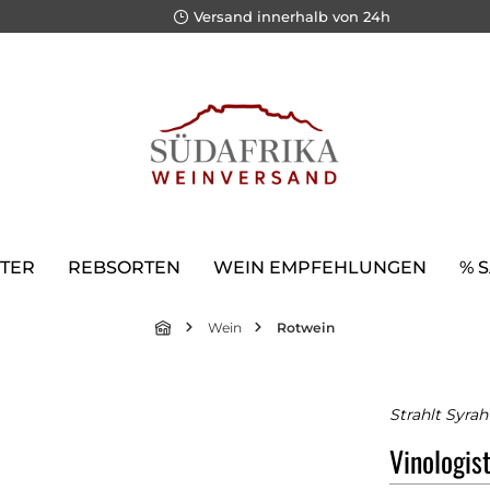
Versand innerhalb von 24h
TER
REBSORTEN
WEIN EMPFEHLUNGEN
% 
Wein
Rotwein
Strahlt Syrah
Vinologis