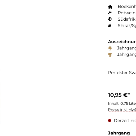
Boekenh
Rotwein 
Südafrik
Shiraz/S
Auszeichnun
Jahrgang
Jahrgang
Perfekter Sw
10,95 €*
Inhalt:
0.75 Lit
Preise inkl. Mw
Derzeit ni
au
Jahrgang