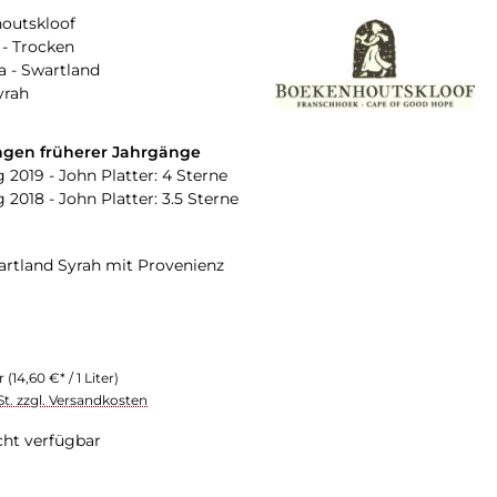
outskloof
- Trocken
a - Swartland
yrah
gen früherer Jahrgänge
 2019 - John Platter: 4 Sterne
 2018 - John Platter: 3.5 Sterne
artland Syrah mit Provenienz
er
(14,60 €* / 1 Liter)
St. zzgl. Versandkosten
cht verfügbar
swählen