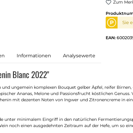
Zum Merk
Produktnu
P
Sie 
EAN:
600203
en
Informationen
Analysewerte
enin Blanc 2022"
 und ungemein komplexen Bouquet gelber Äpfel, reifer Birnen, 
ischer Ananas, Melone und Passionsfrucht köstlichen Genuss. 
Chenin mit dezenten Noten von Ingwer und Zitronencreme in ei
e unter minimalem Eingriff in den natürlichen Fermentierungsp
ein noch einen ausgedehnten Zeitraum auf der Hefe, um so eine