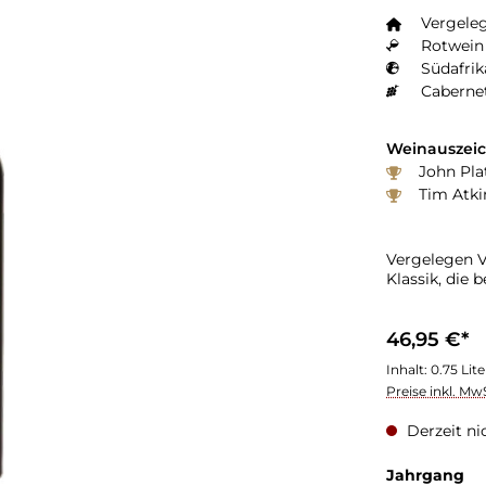
Vergele
Rotwein 
Südafrik
Caberne
Weinauszei
John Plat
Tim Atki
Vergelegen V
Klassik, die 
46,95 €*
Inhalt:
0.75 Lit
Preise inkl. Mw
Derzeit ni
Jahrgang