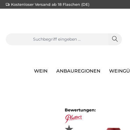
Kostenloser Versand ab 18 Flaschen (DE)
e springen
Zur Hauptnavigation springen
WEIN
ANBAUREGIONEN
WEINGÜ
Bewertungen: