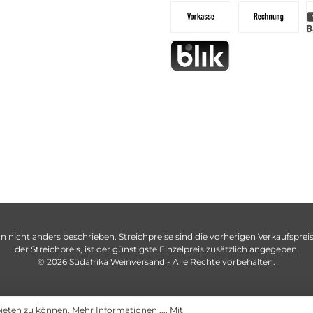
n nicht anders beschrieben. Streichpreise sind die vorherigen Verkaufspreise
der Streichpreis, ist der günstigste Einzelpreis zusätzlich angegeben.
© 2026 Südafrika Weinversand - Alle Rechte vorbehalten.
bieten zu können.
Mehr Informationen ...
. Mit