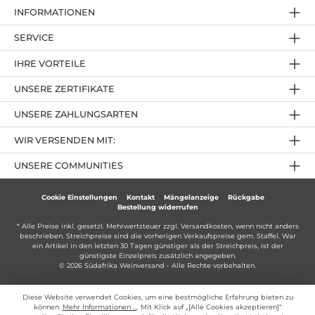
INFORMATIONEN
SERVICE
IHRE VORTEILE
UNSERE ZERTIFIKATE
UNSERE ZAHLUNGSARTEN
WIR VERSENDEN MIT:
UNSERE COMMUNITIES
Cookie Einstellungen
Kontakt
Mängelanzeige
Rückgabe
Bestellung widerrufen
* Alle Preise inkl. gesetzl. Mehrwertsteuer zzgl.
Versandkosten
, wenn nicht anders
beschrieben. Streichpreise sind die vorherigen Verkaufspreise gem. Staffel. War
ein Artikel in den letzten 30 Tagen günstiger als der Streichpreis, ist der
günstigste Einzelpreis zusätzlich angegeben.
© 2026 Südafrika Weinversand - Alle Rechte vorbehalten.
Diese Website verwendet Cookies, um eine bestmögliche Erfahrung bieten zu
können.
Mehr Informationen ...
. Mit Klick auf „[Alle Cookies akzeptieren]“