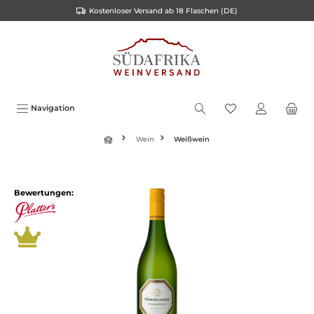
Kostenloser Versand ab 18 Flaschen (DE)
inhalt springen
Navigation
Wein
Weißwein
Bewertungen: