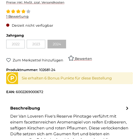
Preise inkl. MwSt. zzgl. Versandkosten
Durchschnittliche Bewertung von 4 von 5 Sternen
1 Bewertung
Derzeit nicht verfügbar
Jahrgang
2022
2023
2024
Bewerten
Zum Merkzettel hinzufügen
Produktnummer:
102681-24
P
Sie erhalten 6 Bonus Punkte für diese Bestellung
EAN:
6002269000672
Beschreibung
Der Van Loveren Five's Reserve Pinotage verführt mit
einem facettenreichen Aromenspiel von reifen Erdbeeren,
saftigen Kirschen und roten Pflaumen. Diese verlockenden
Düfte setzen sich am Gaumen fort und bieten ein