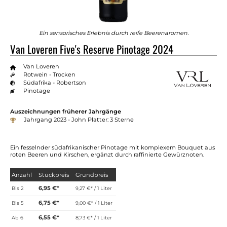
Ein sensorisches Erlebnis durch reife Beerenaromen.
Van Loveren Five's Reserve Pinotage 2024
Van Loveren
Rotwein - Trocken
Südafrika - Robertson
Pinotage
Auszeichnungen früherer Jahrgänge
Jahrgang 2023 - John Platter: 3 Sterne
Ein fesselnder südafrikanischer Pinotage mit komplexem Bouquet aus
roten Beeren und Kirschen, ergänzt durch raffinierte Gewürznoten.
Anzahl
Stückpreis
Grundpreis
6,95 €*
Bis
2
9,27 €* / 1 Liter
6,75 €*
Bis
5
9,00 €* / 1 Liter
6,55 €*
Ab
6
8,73 €* / 1 Liter