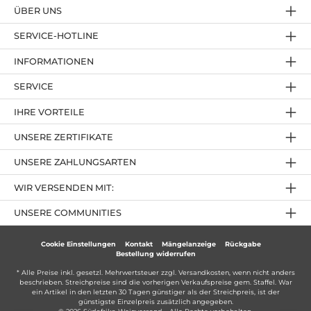
ÜBER UNS
SERVICE-HOTLINE
INFORMATIONEN
SERVICE
IHRE VORTEILE
UNSERE ZERTIFIKATE
UNSERE ZAHLUNGSARTEN
WIR VERSENDEN MIT:
UNSERE COMMUNITIES
Cookie Einstellungen
Kontakt
Mängelanzeige
Rückgabe
Bestellung widerrufen
* Alle Preise inkl. gesetzl. Mehrwertsteuer zzgl.
Versandkosten
, wenn nicht anders
beschrieben. Streichpreise sind die vorherigen Verkaufspreise gem. Staffel. War
ein Artikel in den letzten 30 Tagen günstiger als der Streichpreis, ist der
günstigste Einzelpreis zusätzlich angegeben.