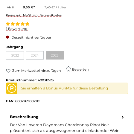
8,55 €*
Ab
6
11,40 €* / 1 Liter
Preise inkl. MwSt. zzgl. Versandkosten
Durchschnittliche Bewertung von 5 von 5 Sternen
1 Bewertung
Derzeit nicht verfügbar
Jahrgang
2022
2024
2025
Bewerten
Zum Merkzettel hinzufügen
Produktnummer:
400312-25
P
Sie erhalten 8 Bonus Punkte für diese Bestellung
EAN:
6002269002201
Beschreibung
Der Van Loveren Daydream Chardonnay Pinot Noir
präsentiert sich als ausgewogener und einladender Wein,