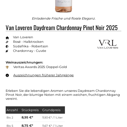
Einladende Frische und florale Eleganz.
Van Loveren Daydream Chardonnay Pinot Noir 2025
Van Loveren
Rosé - Halbtrocken
Südafrika - Robertson
Chardonnay - Cuvée
Weinauszeichnungen:
Veritas Awards 2025: Doppel-Gold
Auszeichnungen früherer Jahrgänge
Erleben Sie die lebendigen Aromen unseres Daydream Chardonnay
Pinot Noir, der blumige Noten mit einem weichen, fruchtigen Abgang
vereint.
Anzahl
Stückpreis
Grundpreis
8,95 €*
Bis
2
11,93 €* / 1 Liter
8,75 €*
Bis
5
11,67 €* / 1 Liter