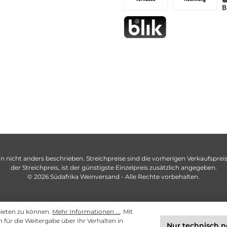
n nicht anders beschrieben. Streichpreise sind die vorherigen Verkaufspreise
der Streichpreis, ist der günstigste Einzelpreis zusätzlich angegeben.
© 2026 Südafrika Weinversand - Alle Rechte vorbehalten.
bieten zu können.
Mehr Informationen ...
. Mit
ch für die Weitergabe über Ihr Verhalten in
Nur technisch 