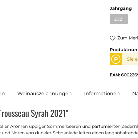
Jahrgang
2021
Zum Merk
Produktnu
P
Sie 
EAN:
600226
en
Weinauszeichnungen
Informationen
N
 Trousseau Syrah 2021"
 voller Aromen üppiger Sommerbeeren und parfümierten Zedern
ne und Noten von dunkler Schokolade leiten einen langanhalte