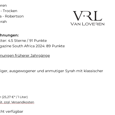
eren
- Trocken
a - Robertson
yrah
chnungen:
ter: 4.5 Sterne / 91 Punkte
zine South Africa 2024: 89 Punkte
hnungen früherer Jahrgänge
iger, ausgewogener und anmutiger Syrah mit klassischer
er
(25,27 €* / 1 Liter)
St. zzgl. Versandkosten
cht verfügbar