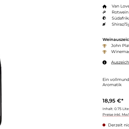
Van Lov
Rotwein 
Südafrik
Shiraz/S
Weinauszei
John Plat
Winemaga
Auszeic
Ein vollmund
Aromatik
18,95 €*
Inhalt:
0.75 Lit
Preise inkl. Mw
Derzeit ni