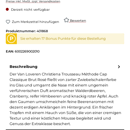
Preise inkl. MwSt. zzgl. Versandkosten
Derzeit nicht verfügbar
Bewerten
Zum Merkzettel hinzufügen
Produktnummer:
401868
P
Sie erhalten 17 Bonus Punkte für diese Bestellung
EAN:
6002269002010
Beschreibung
Der Van Loveren Christiena Trousseau Méthode Cap
Classique Brut Rosé fließt von zarter Zwiebelschalenfarbe
ins Glas und umgarnt die Nase mit einem ungemein
verführerischen Duft aromatischer Walderdbeeren,
Cranberry, reifer Himbeeren und knackig roter Äpfel. Auch
den Gaumen umschmeicheln feine Beerenaromen mit
dezent erdigen Anklängen im Hintergrund. Ein frischer
Tropfen mit einem Hauch von Süße, die von einer cremigen
Textur und einer köstlichen Mousse begleitet wird und
Genuss der Extraklasse beschert.