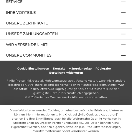
SERVICE
IHRE VORTEILE
UNSERE ZERTIFIKATE
UNSERE ZAHLUNGSARTEN
WIR VERSENDEN MIT:
UNSERE COMMUNITIES
Cookie Einstellungen
Kontakt
Mängelanzeige
Rückgabe
Bestellung widerrufen
* Alle Preise inkl. gesetzl. Mehrwertsteuer zzgl.
Versandkosten
, wenn nicht anders
beschrieben. Streichpreise sind die vorherigen Verkaufspreise gem. Staffel. War
ein Artikel in den letzten 30 Tagen günstiger als der Streichpreis, ist der
günstigste Einzelpreis zusätzlich angegeben.
© 2026 Südafrika Weinversand - Alle Rechte vorbehalten.
Diese Website verwendet Cookies, um eine bestmögliche Erfahrung bieten zu
können.
Mehr Informationen ...
. Mit Klick auf „[Alle Cookies akzeptieren]“
erteilen Sie Ihre Einwilligung auch für die Weitergabe über Ihr Verhalten in
unserem Shop an unseren Partner Shopware AG. Die Daten können nicht
zugeordnet werden, aber zu eigenen Zwecken (z.B. Produktverbesserungen,
Marktverhaltensanalysen) verarbeitet werden.