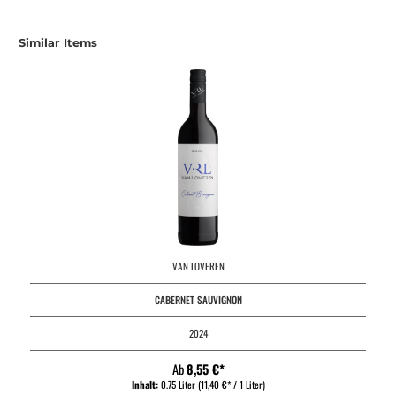
Produktgalerie überspringen
Similar Items
VAN LOVEREN
CABERNET SAUVIGNON
2024
Ab
8,55 €*
Inhalt:
0.75 Liter
(11,40 €* / 1 Liter)