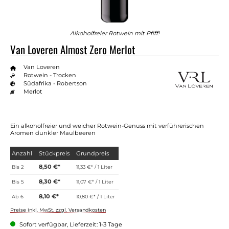
Alkoholfreier Rotwein mit Pfiff!
Van Loveren Almost Zero Merlot
Van Loveren
Rotwein - Trocken
Südafrika - Robertson
Merlot
Ein alkoholfreier und weicher Rotwein-Genuss mit verführerischen
Aromen dunkler Maulbeeren
Anzahl
Stückpreis
Grundpreis
8,50 €*
Bis
2
11,33 €* / 1 Liter
8,30 €*
Bis
5
11,07 €* / 1 Liter
8,10 €*
Ab
6
10,80 €* / 1 Liter
Preise inkl. MwSt. zzgl. Versandkosten
Sofort verfügbar, Lieferzeit: 1-3 Tage