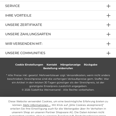
SERVICE
IHRE VORTEILE
UNSERE ZERTIFIKATE
UNSERE ZAHLUNGSARTEN
WIR VERSENDEN MIT:
UNSERE COMMUNITIES
Cookie Einstellungen
Kontakt
Mängelanzeige
Rückgabe
Bestellung widerrufen
* Alle Preise inkl. gesetzl. Mehrwertsteuer zzgl.
Versandkosten
, wenn nicht anders
beschrieben. Streichpreise sind die vorherigen Verkaufspreise gem. Staffel. War
ein Artikel in den letzten 30 Tagen günstiger als der Streichpreis, ist der
günstigste Einzelpreis zusätzlich angegeben.
© 2026 Südafrika Weinversand - Alle Rechte vorbehalten.
Diese Website verwendet Cookies, um eine bestmögliche Erfahrung bieten zu
können.
Mehr Informationen ...
. Mit Klick auf „[Alle Cookies akzeptieren]“
erteilen Sie Ihre Einwilligung auch für die Weitergabe über Ihr Verhalten in
unserem Shop an unseren Partner Shopware AG. Die Daten können nicht
zugeordnet werden, aber zu eigenen Zwecken (z.B. Produktverbesserungen,