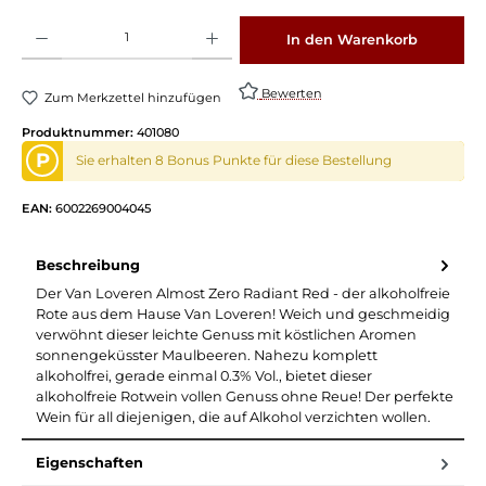
Produkt Anzahl: Gib den gewünschten Wert ein oder benutze die Schaltflächen um die 
In den Warenkorb
Bewerten
Zum Merkzettel hinzufügen
Produktnummer:
401080
P
Sie erhalten 8 Bonus Punkte für diese Bestellung
EAN:
6002269004045
Beschreibung
Der Van Loveren Almost Zero Radiant Red - der alkoholfreie
Rote aus dem Hause Van Loveren! Weich und geschmeidig
verwöhnt dieser leichte Genuss mit köstlichen Aromen
sonnengeküsster Maulbeeren. Nahezu komplett
alkoholfrei, gerade einmal 0.3% Vol., bietet dieser
alkoholfreie Rotwein vollen Genuss ohne Reue! Der perfekte
Wein für all diejenigen, die auf Alkohol verzichten wollen.
Eigenschaften