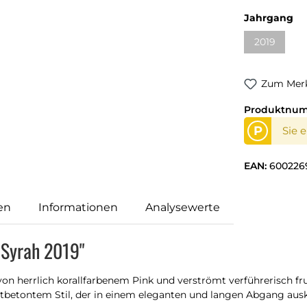
au
Jahrgang
2019
(Diese Opti
Zum Merk
Produktnu
P
Sie 
EAN:
600226
en
Informationen
Analysewerte
 Syrah 2019"
 von herrlich korallfarbenem Pink und verströmt verführerisch 
betontem Stil, der in einem eleganten und langen Abgang ausk