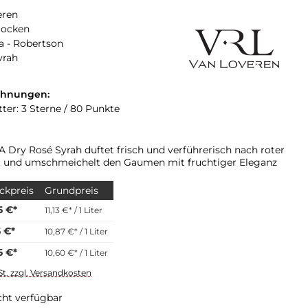
eren
rocken
a - Robertson
yrah
chnungen:
tter: 3 Sterne / 80 Punkte
A Dry Rosé Syrah duftet frisch und verführerisch nach roter
t und umschmeichelt den Gaumen mit fruchtiger Eleganz
ckpreis
Grundpreis
5 €*
11,13 €* / 1 Liter
5 €*
10,87 €* / 1 Liter
5 €*
10,60 €* / 1 Liter
St. zzgl. Versandkosten
cht verfügbar