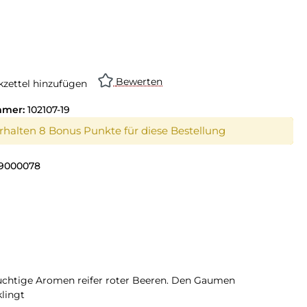
swählen
on ist zurzeit nicht verfügbar.)
Bewerten
zettel hinzufügen
mmer:
102107-19
erhalten 8 Bonus Punkte für diese Bestellung
9000078
fruchtige Aromen reifer roter Beeren. Den Gaumen
lingt