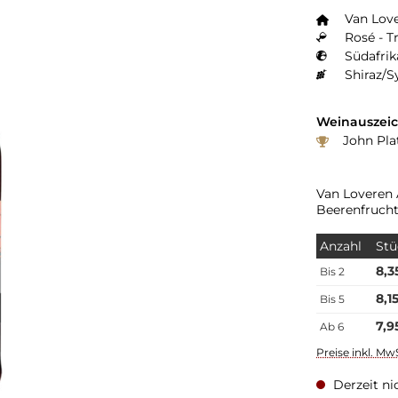
Van Lov
Rosé - T
Südafrik
Shiraz/S
Weinauszei
John Pla
Van Loveren 
Beerenfruch
Anzahl
Stü
8,3
Bis
2
8,1
Bis
5
7,9
Ab
6
Preise inkl. Mw
Derzeit ni