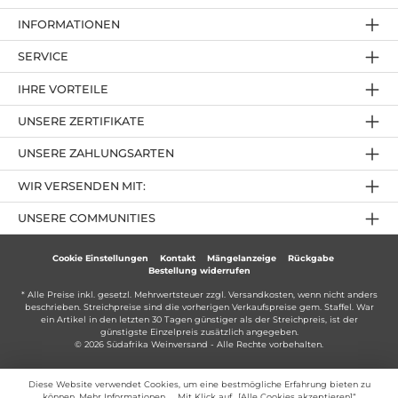
INFORMATIONEN
SERVICE
IHRE VORTEILE
UNSERE ZERTIFIKATE
UNSERE ZAHLUNGSARTEN
WIR VERSENDEN MIT:
UNSERE COMMUNITIES
Cookie Einstellungen
Kontakt
Mängelanzeige
Rückgabe
Bestellung widerrufen
* Alle Preise inkl. gesetzl. Mehrwertsteuer zzgl.
Versandkosten
, wenn nicht anders
beschrieben. Streichpreise sind die vorherigen Verkaufspreise gem. Staffel. War
ein Artikel in den letzten 30 Tagen günstiger als der Streichpreis, ist der
günstigste Einzelpreis zusätzlich angegeben.
© 2026 Südafrika Weinversand - Alle Rechte vorbehalten.
Diese Website verwendet Cookies, um eine bestmögliche Erfahrung bieten zu
können.
Mehr Informationen ...
. Mit Klick auf „[Alle Cookies akzeptieren]“