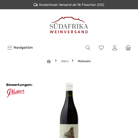
Kostenloser Versand ab 18 Flaschen (DE)
inhalt springen
Navigation
Wein
Rotwein
Bewertungen: