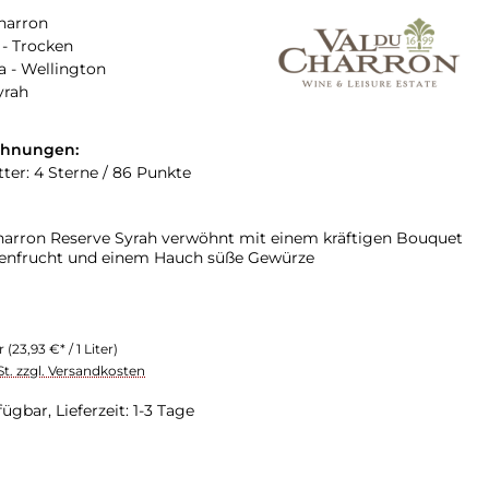
harron
- Trocken
a - Wellington
yrah
chnungen:
tter: 4 Sterne / 86 Punkte
harron Reserve Syrah verwöhnt mit einem kräftigen Bouquet
renfrucht und einem Hauch süße Gewürze
er
(23,93 €* / 1 Liter)
St. zzgl. Versandkosten
ügbar, Lieferzeit: 1-3 Tage