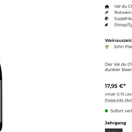
Val du C
Rotwein 
Südafrik
Shiraz/S
Weinauszei
John Pla
Der Val du C
dunkler Bee
17,95 €*
Inhalt:
0.75 Lit
Preise inkl. Mw
Sofort verf
Jahrgang