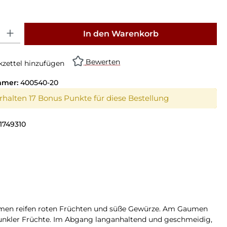
: Gib den gewünschten Wert ein oder benutze die Schaltflächen um die Anz
In den Warenkorb
Bewerten
zettel hinzufügen
mmer:
400540-20
erhalten 17 Bonus Punkte für diese Bestellung
1749310
en reifen roten Früchten und süße Gewürze. Am Gaumen
unkler Früchte. Im Abgang langanhaltend und geschmeidig,