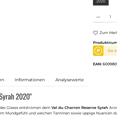
2020
Produkt Anzahl
Zum Merk
Produktnu
P
Sie 
EAN:
600980
en
Informationen
Analysewerte
 Syrah 2020"
 des Glases entströmen dem
Val du Charron Reserve Syrah
Arom
igem Mundgefühl und weichen Tanninen sowie üppige Nuancen d